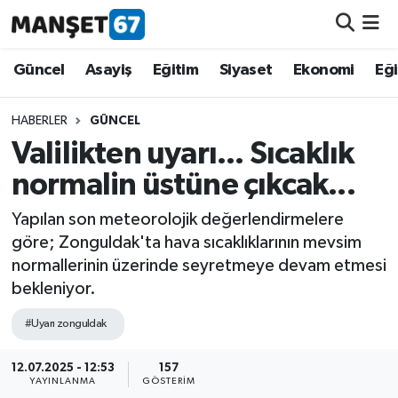
Güncel
Güncel
Asayiş
Eğitim
Siyaset
Ekonomi
Eğ
Asayiş
HABERLER
GÜNCEL
Valilikten uyarı... Sıcaklık
Siyaset
normalin üstüne çıkcak...
Spor
Yapılan son meteorolojik değerlendirmelere
göre; Zonguldak'ta hava sıcaklıklarının mevsim
Eğitim
normallerinin üzerinde seyretmeye devam etmesi
bekleniyor.
Ekonomi
#Uyarı zonguldak
Kültür-Sanat
12.07.2025 - 12:53
157
YAYINLANMA
GÖSTERIM
Magazin