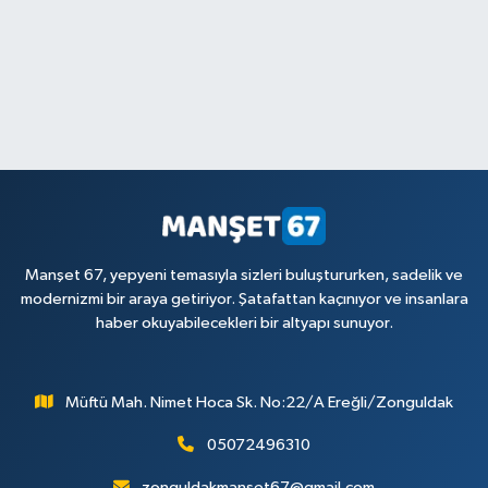
Manşet 67, yepyeni temasıyla sizleri buluştururken, sadelik ve
modernizmi bir araya getiriyor. Şatafattan kaçınıyor ve insanlara
haber okuyabilecekleri bir altyapı sunuyor.
Müftü Mah. Nimet Hoca Sk. No:22/A Ereğli/Zonguldak
05072496310
zonguldakmanset67@gmail.com