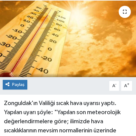
Medya
Mizah
Röportaj
Teknoloji
Paylaş
-
+
A
A
Zonguldak'ın Valiliği sıcak hava uyarısı yaptı.
Yapılan uyarı şöyle: "Yapılan son meteorolojik
değerlendirmelere göre; ilimizde hava
sıcaklıklarının mevsim normallerinin üzerinde