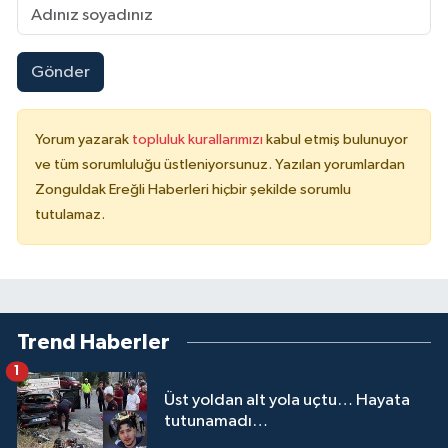
Gönder
Yorum yazarak
topluluk kurallarımızı
kabul etmiş bulunuyor
ve tüm sorumluluğu üstleniyorsunuz. Yazılan yorumlardan
Zonguldak Ereğli Haberleri hiçbir şekilde sorumlu
tutulamaz.
Trend Haberler
1
Üst yoldan alt yola uçtu… Hayata
tutunamadı…