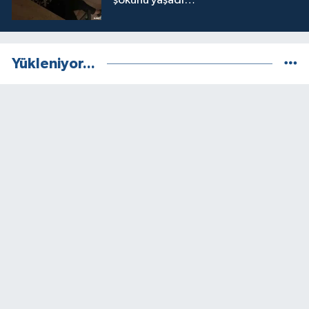
şokunu yaşadı…
Yükleniyor...