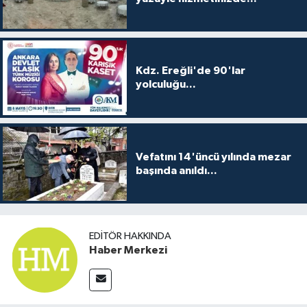
Kdz. Ereğli'de 90'lar
yolculuğu...
Vefatını 14'üncü yılında mezar
başında anıldı...
EDITÖR HAKKINDA
Haber Merkezi