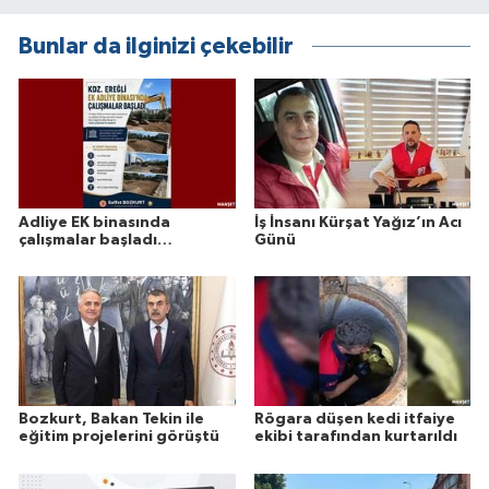
Bunlar da ilginizi çekebilir
Adliye EK binasında
İş İnsanı Kürşat Yağız’ın Acı
çalışmalar başladı…
Günü
Bozkurt, Bakan Tekin ile
Rögara düşen kedi itfaiye
eğitim projelerini görüştü
ekibi tarafından kurtarıldı