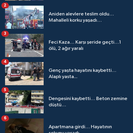
2
Aniden alevlere teslim oldu…
Mahalleli korku yaşadı…
3
Feci Kaza… Karşı şeride geçti…1
ölü, 2 ağır yaralı
4
Genç yaşta hayatını kaybetti…
Alaplı yasta...
5
Dengesini kaybetti… Beton zemine
düştü…
6
Apartmana girdi… Hayatının