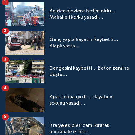
1
Aniden alevlere teslim oldu…
Mahalleli korku yaşadı…
2
Genç yaşta hayatını kaybetti…
Alaplı yasta...
3
Dengesini kaybetti… Beton zemine
düştü…
4
Apartmana girdi… Hayatının
şokunu yaşadı…
5
İtfaiye ekipleri camı kırarak
müdahale ettiler…