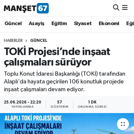
Güncel
Güncel
Asayiş
Eğitim
Siyaset
Ekonomi
Eğ
Asayiş
HABERLER
GÜNCEL
TOKİ Projesi’nde inşaat
Siyaset
çalışmaları sürüyor
Spor
Toplu Konut İdaresi Başkanlığı (TOKİ) tarafından
Alaplı'da hayata geçirilen 106 konutluk projede
Eğitim
inşaat çalışmaları devam ediyor.
Ekonomi
25.06.2026 - 22:20
57
1 DK
YAYINLANMA
GÖSTERIM
OKUNMA SÜRESI
Kültür-Sanat
Magazin