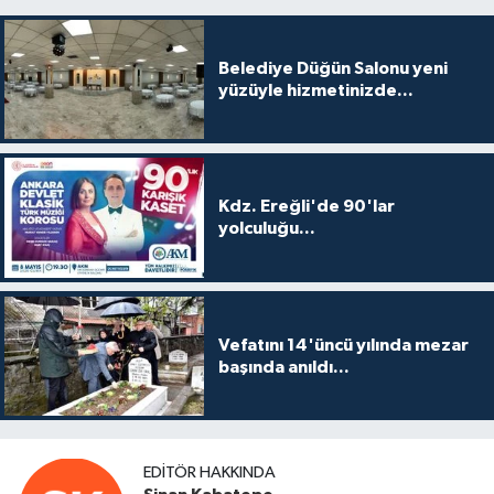
Belediye Düğün Salonu yeni
yüzüyle hizmetinizde...
Kdz. Ereğli'de 90'lar
yolculuğu...
Vefatını 14'üncü yılında mezar
başında anıldı...
EDITÖR HAKKINDA