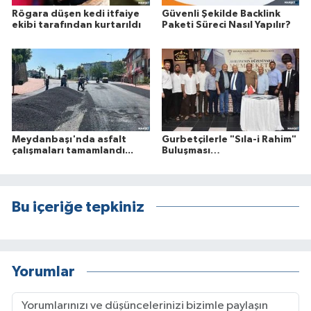
Rögara düşen kedi itfaiye
Güvenli Şekilde Backlink
ekibi tarafından kurtarıldı
Paketi Süreci Nasıl Yapılır?
Meydanbaşı'nda asfalt
Gurbetçilerle "Sıla-i Rahim"
çalışmaları tamamlandı...
Buluşması…
Bu içeriğe tepkiniz
Yorumlar