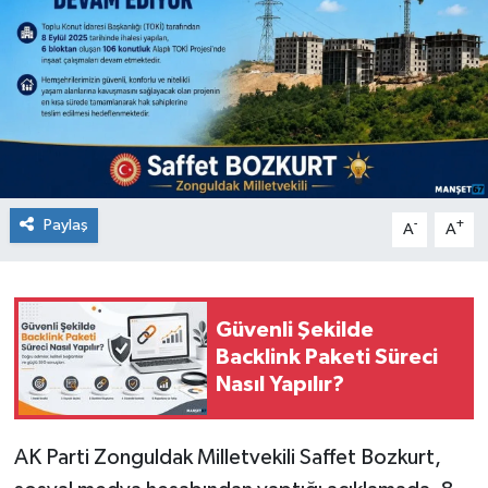
Medya
Mizah
Röportaj
Teknoloji
Paylaş
-
+
A
A
Güvenli Şekilde
Backlink Paketi Süreci
Nasıl Yapılır?
AK Parti Zonguldak Milletvekili Saffet Bozkurt,