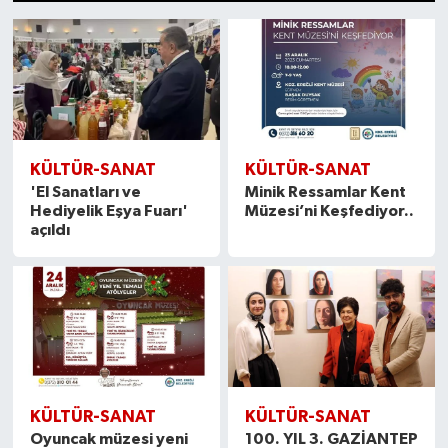
1
2
3
4
5
6
7
8
9
10
11
12
13
14
15
16
17
18
19
20
Medya
Mizah
Röportaj
KÜLTÜR-SANAT
KÜLTÜR-SANAT
Teknoloji
'El Sanatları ve
Minik Ressamlar Kent
Hediyelik Eşya Fuarı'
Müzesi’ni Keşfediyor..
açıldı
KÜLTÜR-SANAT
KÜLTÜR-SANAT
Oyuncak müzesi yeni
100. YIL 3. GAZİANTEP