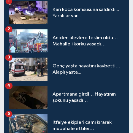
1
Karı koca komşusuna saldırdı...
Yaralılar var...
2
Aniden alevlere teslim oldu…
Mahalleli korku yaşadı…
3
Genç yaşta hayatını kaybetti…
Alaplı yasta...
4
Apartmana girdi… Hayatının
şokunu yaşadı…
5
İtfaiye ekipleri camı kırarak
müdahale ettiler…