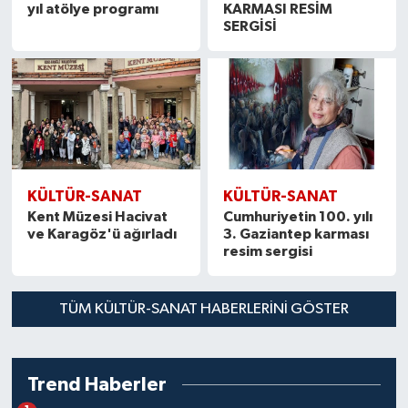
yıl atölye programı
KARMASI RESİM
SERGİSİ
KÜLTÜR-SANAT
KÜLTÜR-SANAT
Kent Müzesi Hacivat
Cumhuriyetin 100. yılı
ve Karagöz'ü ağırladı
3. Gaziantep karması
resim sergisi
TÜM KÜLTÜR-SANAT HABERLERINI GÖSTER
Trend Haberler