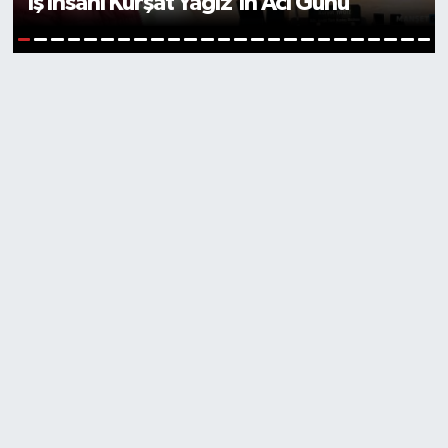
İş İnsanı Kürşat Yağız’ın Acı Günü
1
2
3
4
5
6
7
8
9
10
11
12
13
14
15
16
17
18
19
20
21
22
23
24
25