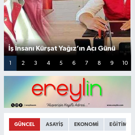
İş İnsanı Kürşat Yağız’ın Acı Günü
1
2
3
4
5
6
7
8
9
10
GÜNCEL
ASAYIŞ
EKONOMI
EĞITIM