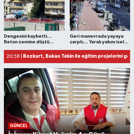
Medya
Mizah
Dengesini kaybetti…
Geri manevrada yayaya
Röportaj
Beton zemine düştü…
çarptı… Yaralı yakını ise!...
İş İnsanı Kürşat Yağız’ın Acı Günü
21:12 |
Bozkurt, Bakan Tekin ile eğitim projelerini gör
Teknoloji
20:58 |
Dengesini kaybetti… Beton zemine düştü…
20:50 |
Geri manevrada yayaya çarptı… Yaralı yakını ise
18:49 |
GÜNCEL