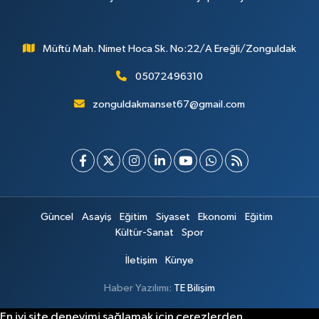
Müftü Mah. Nimet Hoca Sk. No:22/A Ereğli/Zonguldak
05072496310
zonguldakmanset67@gmail.com
Güncel
Asayiş
Eğitim
Siyaset
Ekonomi
Eğitim
Kültür-Sanat
Spor
İletişim
Künye
Haber Yazılımı:
TE Bilişim
En iyi site deneyimi sağlamak için çerezlerden