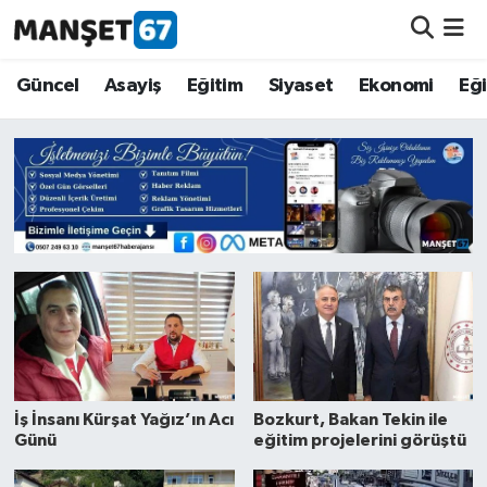
Güncel
Güncel
Asayiş
Eğitim
Siyaset
Ekonomi
Eğ
Asayiş
Siyaset
Spor
Eğitim
Ekonomi
Kültür-Sanat
İş İnsanı Kürşat Yağız’ın Acı
Bozkurt, Bakan Tekin ile
Günü
eğitim projelerini görüştü
Magazin