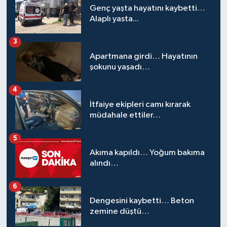
Genç yaşta hayatını kaybetti…
Alaplı yasta...
3
Apartmana girdi… Hayatının
şokunu yaşadı…
4
İtfaiye ekipleri camı kırarak
müdahale ettiler…
5
Akıma kapıldı… Yoğum bakıma
alındı…
6
Dengesini kaybetti… Beton
zemine düştü…