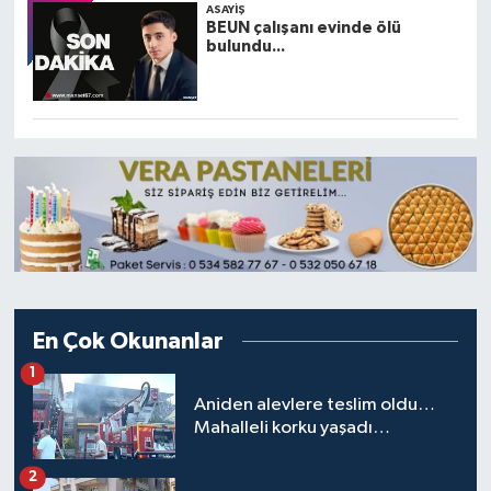
ASAYIŞ
BEUN çalışanı evinde ölü
bulundu...
En Çok Okunanlar
1
Aniden alevlere teslim oldu…
Mahalleli korku yaşadı…
2