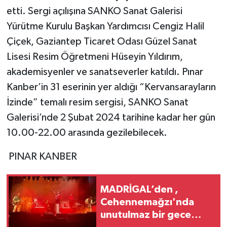
etti. Sergi açılışına SANKO Sanat Galerisi
Yürütme Kurulu Başkan Yardımcısı Cengiz Halil
Çiçek, Gaziantep Ticaret Odası Güzel Sanat
Lisesi Resim Öğretmeni Hüseyin Yıldırım,
akademisyenler ve sanatseverler katıldı. Pınar
Kanber’in 31 eserinin yer aldığı “Kervansarayların
İzinde” temalı resim sergisi, SANKO Sanat
Galerisi’nde 2 Şubat 2024 tarihine kadar her gün
10.00-22.00 arasında gezilebilecek.
PINAR KANBER
MADRİGAL’den ,
Cehennemağzı'nda
unutulmaz bir gece…