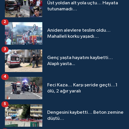
Üst yoldan alt yola uçtu… Hayata
tutunamadı…
2
Aniden alevlere teslim oldu…
Mahalleli korku yaşadı…
3
Genç yaşta hayatını kaybetti…
Alaplı yasta...
4
Feci Kaza… Karşı şeride geçti…1
ölü, 2 ağır yaralı
5
Dengesini kaybetti… Beton zemine
düştü…