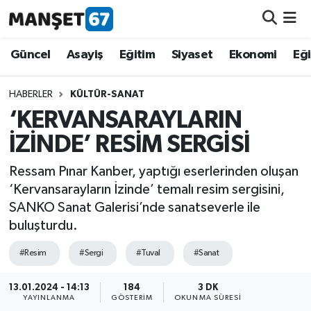
Güncel
Güncel
Asayiş
Eğitim
Siyaset
Ekonomi
Eğ
Asayiş
HABERLER
KÜLTÜR-SANAT
‘KERVANSARAYLARIN
Siyaset
İZİNDE’ RESİM SERGİSİ
Spor
Ressam Pınar Kanber, yaptığı eserlerinden oluşan
‘Kervansarayların İzinde’ temalı resim sergisini,
Eğitim
SANKO Sanat Galerisi’nde sanatseverle ile
buluşturdu.
Ekonomi
#Resim
#Sergi
#Tuval
#Sanat
Kültür-Sanat
13.01.2024 - 14:13
184
3 DK
YAYINLANMA
GÖSTERIM
OKUNMA SÜRESI
Magazin