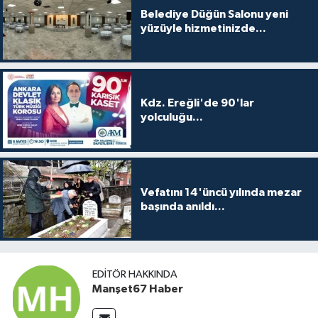
Belediye Düğün Salonu yeni
yüzüyle hizmetinizde...
Kdz. Ereğli'de 90'lar
yolculuğu...
Vefatını 14'üncü yılında mezar
başında anıldı...
EDITÖR HAKKINDA
Manşet67 Haber