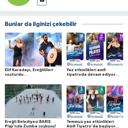
Bunlar da ilginizi çekebilir
Elif Karadayı, Ereğlilileri
Yaz etkinlikleri amfi
coşturdu…
tiyatroda devam ediyor…
Ereğli Belediyesi BARIŞ
Temmuz yaz etkinlikleri
Plajı’nda Zumba coşkusu!
Amfi Tiyatro’da başlıyor…