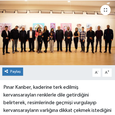
Medya
Mizah
Röportaj
Teknoloji
Paylaş
-
+
A
A
Pınar Kanber, kaderine terk edilmiş
kervansarayları renklerle dile getirdiğini
belirterek, resimlerinde geçmişi vurgulayıp
kervansarayların varlığına dikkat çekmek istediğini