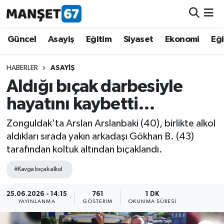
Güncel
Güncel
Asayiş
Eğitim
Siyaset
Ekonomi
Eğ
Asayiş
HABERLER
ASAYIŞ
Aldığı bıçak darbesiyle
Siyaset
hayatını kaybetti…
Spor
Zonguldak'ta Arslan Arslanbaki (40), birlikte alkol
aldıkları sırada yakın arkadaşı Gökhan B. (43)
Eğitim
tarafından koltuk altından bıçaklandı.
Ekonomi
#Kavga bıçak alkol
Kültür-Sanat
25.06.2026 - 14:15
761
1 DK
YAYINLANMA
GÖSTERIM
OKUNMA SÜRESI
Magazin