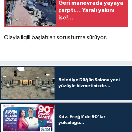
Geri manevrada yayaya
çarptı… Yaralı yakını
ise!...
Olayla ilgili başlatılan soruşturma sürüyor.
Belediye Düğün Salonu yeni
yüzüyle hizmetinizde...
Kdz. Ereğli'de 90'lar
yolculuğu...