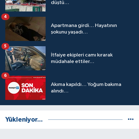
düştü…
4
Apartmana girdi… Hayatının
şokunu yaşadı…
5
İtfaiye ekipleri camı kırarak
müdahale ettiler…
6
Akıma kapıldı… Yoğum bakıma
alındı…
Yükleniyor...