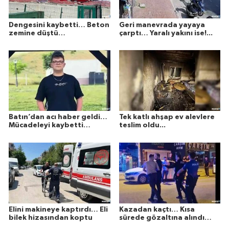
Dengesini kaybetti… Beton
Geri manevrada yayaya
zemine düştü…
çarptı… Yaralı yakını ise!...
Batın’dan acı haber geldi…
Tek katlı ahşap ev alevlere
Mücadeleyi kaybetti…
teslim oldu...
Elini makineye kaptırdı… Eli
Kazadan kaçtı… Kısa
bilek hizasından koptu
sürede gözaltına alındı…