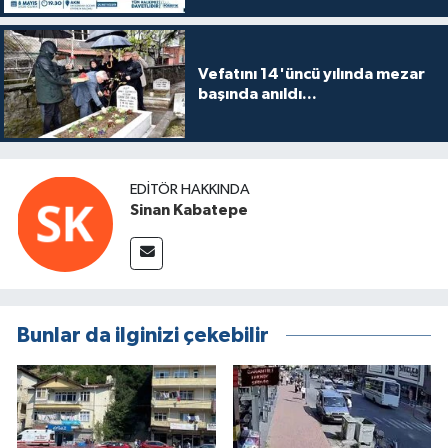
Vefatını 14'üncü yılında mezar
başında anıldı...
EDITÖR HAKKINDA
Sinan Kabatepe
Bunlar da ilginizi çekebilir