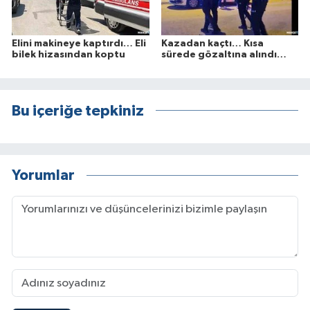
Elini makineye kaptırdı… Eli
Kazadan kaçtı… Kısa
bilek hizasından koptu
sürede gözaltına alındı…
Bu içeriğe tepkiniz
Yorumlar