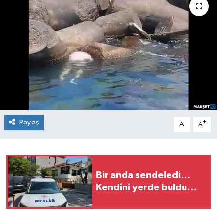
Medya
Mizah
Röportaj
Teknoloji
Paylaş
-
+
A
A
Bir anda sendeledi…
Kendini yerde buldu…