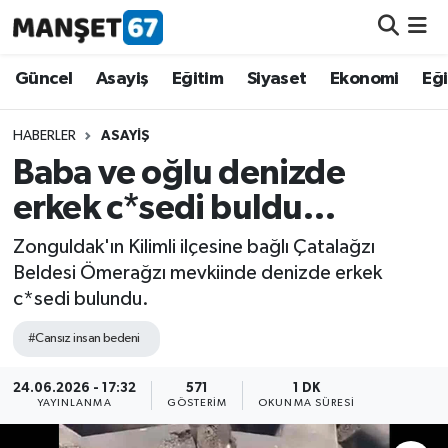
Güncel
Güncel
Asayiş
Eğitim
Siyaset
Ekonomi
Eğ
Asayiş
HABERLER
ASAYIŞ
Baba ve oğlu denizde
Siyaset
erkek c*sedi buldu…
Spor
Zonguldak'ın Kilimli ilçesine bağlı Çatalağzı
Beldesi Ömerağzı mevkiinde denizde erkek
Eğitim
c*sedi bulundu.
Ekonomi
#Cansız insan bedeni
Kültür-Sanat
24.06.2026 - 17:32
571
1 DK
YAYINLANMA
GÖSTERIM
OKUNMA SÜRESI
Magazin