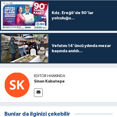
Kdz. Ereğli'de 90'lar
yolculuğu...
Vefatını 14'üncü yılında mezar
başında anıldı...
EDITÖR HAKKINDA
Sinan Kabatepe
Bunlar da ilginizi çekebilir