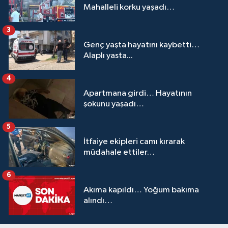
Mahalleli korku yaşadı…
3
Genç yaşta hayatını kaybetti…
Alaplı yasta...
4
Apartmana girdi… Hayatının
şokunu yaşadı…
5
İtfaiye ekipleri camı kırarak
müdahale ettiler…
6
Akıma kapıldı… Yoğum bakıma
alındı…