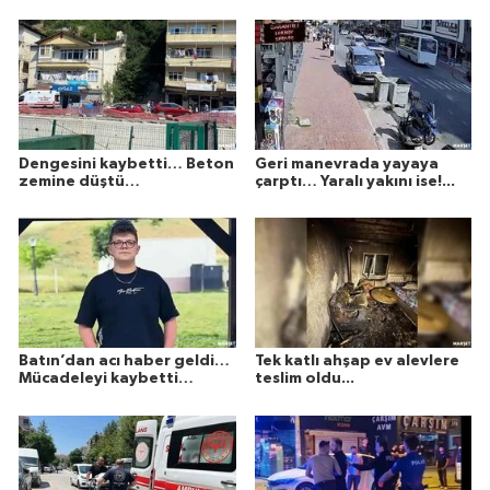
Dengesini kaybetti… Beton
Geri manevrada yayaya
zemine düştü…
çarptı… Yaralı yakını ise!...
Batın’dan acı haber geldi…
Tek katlı ahşap ev alevlere
Mücadeleyi kaybetti…
teslim oldu...