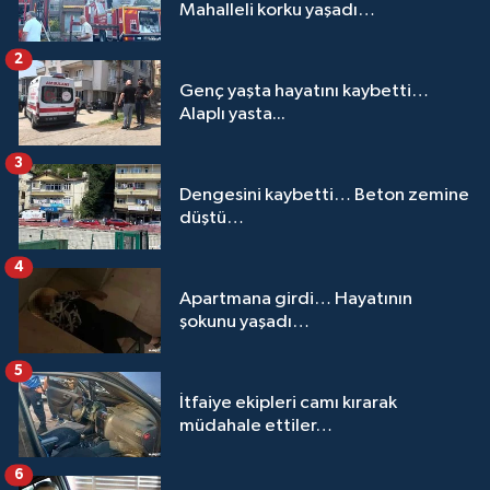
Mahalleli korku yaşadı…
2
Genç yaşta hayatını kaybetti…
Alaplı yasta...
3
Dengesini kaybetti… Beton zemine
düştü…
4
Apartmana girdi… Hayatının
şokunu yaşadı…
5
İtfaiye ekipleri camı kırarak
müdahale ettiler…
6