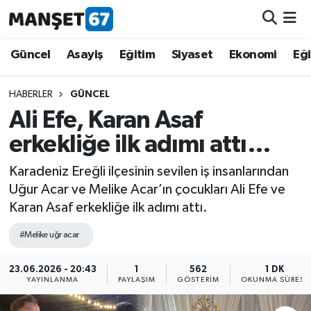
Güncel
Güncel
Asayiş
Eğitim
Siyaset
Ekonomi
Eğ
Asayiş
HABERLER
GÜNCEL
Ali Efe, Karan Asaf
Siyaset
erkekliğe ilk adımı attı…
Spor
Karadeniz Ereğli ilçesinin sevilen iş insanlarından
Uğur Acar ve Melike Acar’ın çocukları Ali Efe ve
Eğitim
Karan Asaf erkekliğe ilk adımı attı.
Ekonomi
#Melike uğr acar
Kültür-Sanat
23.06.2026 - 20:43
1
562
1 DK
YAYINLANMA
PAYLAŞIM
GÖSTERIM
OKUNMA SÜRESI
Magazin