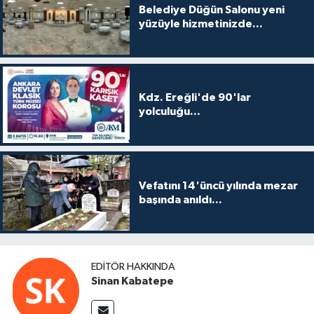
Belediye Düğün Salonu yeni
yüzüyle hizmetinizde...
Kdz. Ereğli'de 90'lar
yolculuğu...
Vefatını 14'üncü yılında mezar
başında anıldı...
EDITÖR HAKKINDA
Sinan Kabatepe