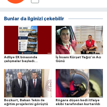
Bunlar da ilginizi çekebilir
Adliye EK binasında
İş İnsanı Kürşat Yağız’ın Acı
çalışmalar başladı…
Günü
Bozkurt, Bakan Tekin ile
Rögara düşen kedi itfaiye
eğitim projelerini görüştü
ekibi tarafından kurtarıldı