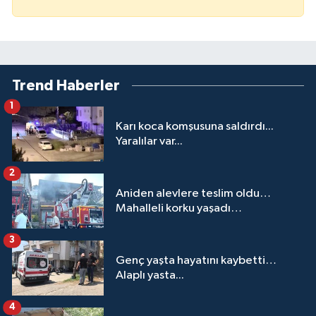
Trend Haberler
1
Karı koca komşusuna saldırdı...
Yaralılar var...
2
Aniden alevlere teslim oldu…
Mahalleli korku yaşadı…
3
Genç yaşta hayatını kaybetti…
Alaplı yasta...
4