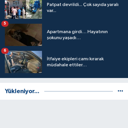
Patpat devrildi... Çok sayıda yaralı
var...
5
Apartmana girdi… Hayatının
şokunu yaşadı…
6
İtfaiye ekipleri camı kırarak
müdahale ettiler…
Yükleniyor...