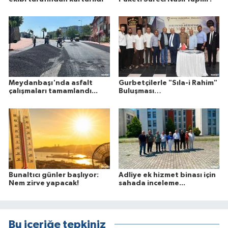
Meydanbaşı'nda asfalt
Gurbetçilerle "Sıla-i Rahim"
çalışmaları tamamlandı...
Buluşması…
Bunaltıcı günler başlıyor:
Adliye ek hizmet binası için
Nem zirve yapacak!
sahada inceleme...
Bu içeriğe tepkiniz