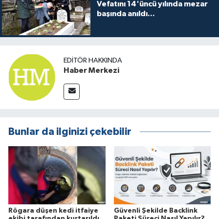
Vefatını 14'üncü yılında mezar
başında anıldı...
EDITÖR HAKKINDA
Haber Merkezi
Bunlar da ilginizi çekebilir
Rögara düşen kedi itfaiye
Güvenli Şekilde Backlink
ekibi tarafından kurtarıldı
Paketi Süreci Nasıl Yapılır?