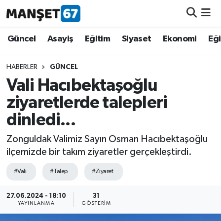
Güncel
Güncel
Asayiş
Eğitim
Siyaset
Ekonomi
Eğ
Asayiş
HABERLER
GÜNCEL
Vali Hacıbektaşoğlu
Siyaset
ziyaretlerde talepleri
Spor
dinledi...
Eğitim
Zonguldak Valimiz Sayın Osman Hacıbektaşoğlu
ilçemizde bir takım ziyaretler gerçekleştirdi.
Ekonomi
#Vali
#Talep
#Ziyaret
Kültür-Sanat
27.06.2024 - 18:10
31
YAYINLANMA
GÖSTERIM
Magazin