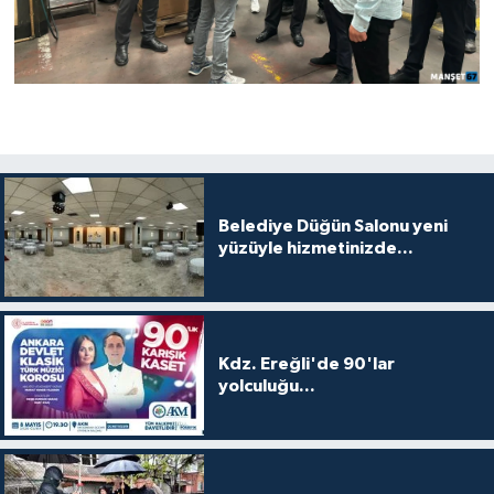
Belediye Düğün Salonu yeni
yüzüyle hizmetinizde...
Kdz. Ereğli'de 90'lar
yolculuğu...