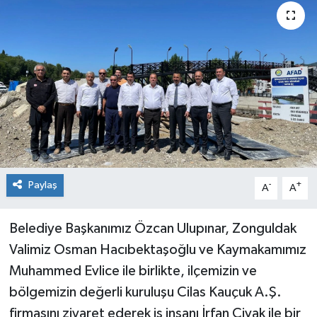
Medya
Mizah
Röportaj
Teknoloji
Paylaş
-
+
A
A
Belediye Başkanımız Özcan Ulupınar, Zonguldak
Valimiz Osman Hacıbektaşoğlu ve Kaymakamımız
Muhammed Evlice ile birlikte, ilçemizin ve
bölgemizin değerli kuruluşu Cilas Kauçuk A.Ş.
firmasını ziyaret ederek iş insanı İrfan Civak ile bir