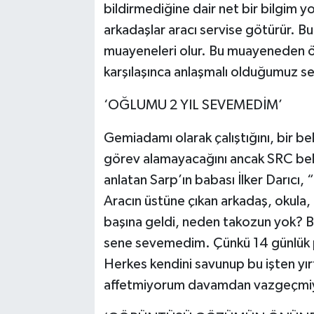
bildirmediğine dair net bir bilgim 
arkadaşlar aracı servise götürür. Bun
muayeneleri olur. Bu muayeneden ö
karşılaşınca anlaşmalı olduğumuz serv
‘OĞLUMU 2 YIL SEVEMEDİM’
Gemiadamı olarak çalıştığını, bir bel
görev alamayacağını ancak SRC belge
anlatan Sarp’ın babası İlker Darıcı
Aracın üstüne çıkan arkadaş, okula,
başına geldi, neden takozun yok? B
sene sevemedim. Çünkü 14 günlük p
Herkes kendini savunup bu işten yır
affetmiyorum davamdan vazgeçmiy