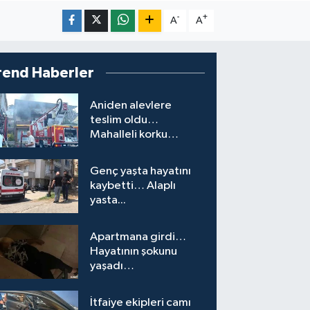
-
+
A
A
rend Haberler
Aniden alevlere
teslim oldu…
Mahalleli korku
yaşadı…
Genç yaşta hayatını
kaybetti… Alaplı
yasta...
Apartmana girdi…
Hayatının şokunu
yaşadı…
İtfaiye ekipleri camı