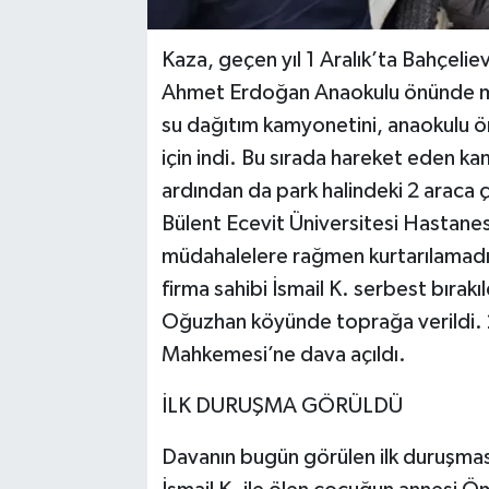
Kaza, geçen yıl 1 Aralık’ta Bahçelie
Ahmet Erdoğan Anaokulu önünde me
su dağıtım kamyonetini, anaokulu ö
için indi. Bu sırada hareket eden k
ardından da park halindeki 2 araca
Bülent Ecevit Üniversitesi Hastanesi
müdahalelere rağmen kurtarılamadı.
firma sahibi İsmail K. serbest bırakı
Oğuzhan köyünde toprağa verildi. 2
Mahkemesi’ne dava açıldı.
İLK DURUŞMA GÖRÜLDÜ
Davanın bugün görülen ilk duruşması