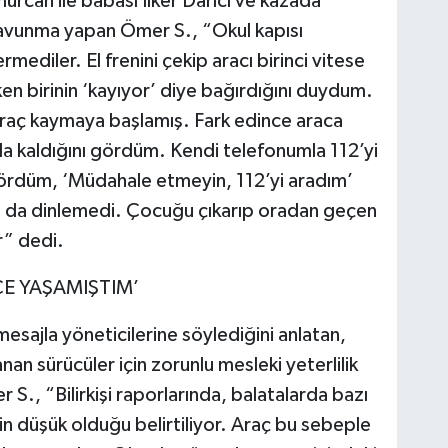
ürcan ile babası İlker Darıcı ve kazada
n savunma yapan Ömer S., “Okul kapısı
ediler. El frenini çekip aracı birinci vitese
ken birinin ‘kayıyor’ diye bağırdığını duydum.
araç kaymaya başlamış. Fark edince araca
 kaldığını gördüm. Kendi telefonumla 112’yi
 gördüm, ‘Müdahale etmeyin, 112’yi aradım’
a da dinlemedi. Çocuğu çıkarıp oradan geçen
r” dedi.
E YAŞAMIŞTIM’
esajla yöneticilerine söylediğini anlatan,
nan sürücüler için zorunlu mesleki yeterlilik
 S., “Bilirkişi raporlarında, balatalarda bazı
nin düşük olduğu belirtiliyor. Araç bu sebeple