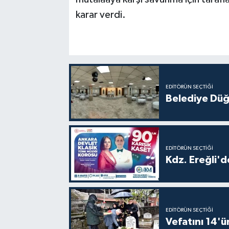
karar verdi.
EDITÖRÜN SEÇTIĞI
Belediye Düğ
EDITÖRÜN SEÇTIĞI
Kdz. Ereğli'd
EDITÖRÜN SEÇTIĞI
Vefatını 14'ü