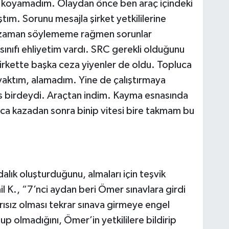
u, koyamadım. Olaydan önce ben araç içindeki
ım. Sorunu mesajla şirket yetkililerine
n zaman söylememe rağmen sorunlar
 sınıfı ehliyetim vardı. SRC gerekli olduğunu
irkette başka ceza yiyenler de oldu. Topluca
yaktım, alamadım. Yine de çalıştırmaya
es birdeydi. Araçtan indim. Kayma esnasında
raca kazadan sonra binip vitesi bire takmam bu
dalık oluşturduğunu, almaları için teşvik
il K., “7’nci aydan beri Ömer sınavlara girdi
rısız olması tekrar sınava girmeye engel
lup olmadığını, Ömer’in yetkililere bildirip