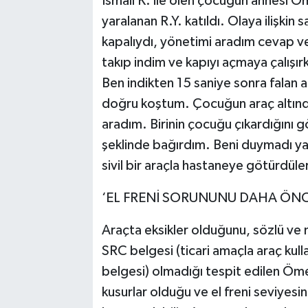
İsmail K. ile ölen çocuğun annesi Öm
yaralanan R.Y. katıldı. Olaya ilişki
kapalıydı, yönetimi aradım cevap verm
takıp indim ve kapıyı açmaya çalışır
Ben indikten 15 saniye sonra falan 
doğru koştum. Çocuğun araç altında
aradım. Birinin çocuğu çıkardığını
şeklinde bağırdım. Beni duymadı y
sivil bir araçla hastaneye götürdüle
‘EL FRENİ SORUNUNU DAHA ÖNC
Araçta eksikler olduğunu, sözlü ve m
SRC belgesi (ticari amaçla araç kulla
belgesi) olmadığı tespit edilen Ömer
kusurlar olduğu ve el freni seviyesi