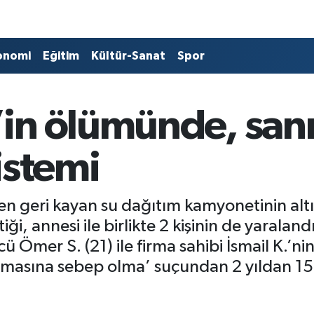
onomi
Eğitim
Kültür-Sanat
Spor
n ölümünde, sanık
istemi
en geri kayan su dağıtım kamyonetinin al
iği, annesi ile birlikte 2 kişinin de yarala
 Ömer S. (21) ile firma sahibi İsmail K.’nin
anmasına sebep olma’ suçundan 2 yıldan 15’e