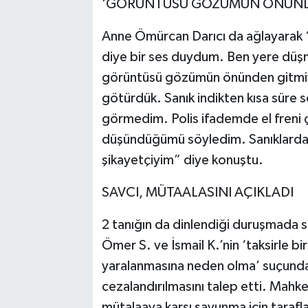
‘GÖRÜNTÜSÜ GÖZÜMÜN ÖNÜND
Anne Ömürcan Darıcı da ağlayarak “
diye bir ses duydum. Ben yere düşm
görüntüsü gözümün önünden gitmiyor
götürdük. Sanık indikten kısa süre s
görmedim. Polis ifademde el freni 
düşündüğümü söyledim. Sanıklardan
şikayetçiyim” diye konuştu.
SAVCI, MÜTAALASINI AÇIKLADI
2 tanığın da dinlendiği duruşmada s
Ömer S. ve İsmail K.’nin ‘taksirle bir
yaralanmasına neden olma’ suçundan 
cezalandırılmasını talep etti. Mah
mütalaaya karşı savunma için tarafl