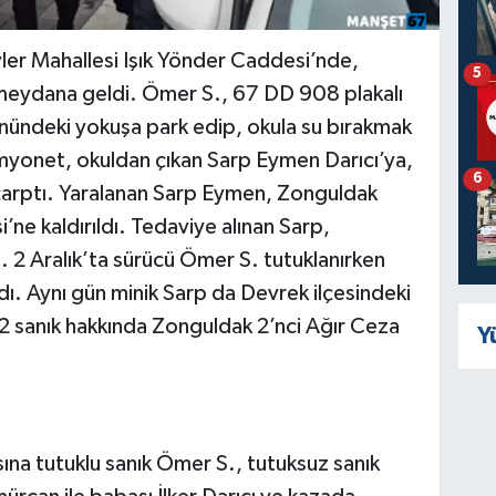
vler Mahallesi Işık Yönder Caddesi’nde,
5
ydana geldi. Ömer S., 67 DD 908 plakalı
nündeki yokuşa park edip, okula su bırakmak
amyonet, okuldan çıkan Sarp Eymen Darıcı’ya,
6
 çarptı. Yaralanan Sarp Eymen, Zonguldak
’ne kaldırıldı. Tedaviye alınan Sarp,
 2 Aralık’ta sürücü Ömer S. tutuklanırken
ldı. Aynı gün minik Sarp da Devrek ilçesindeki
 sanık hakkında Zonguldak 2’nci Ağır Ceza
Y
na tutuklu sanık Ömer S., tutuksuz sanık