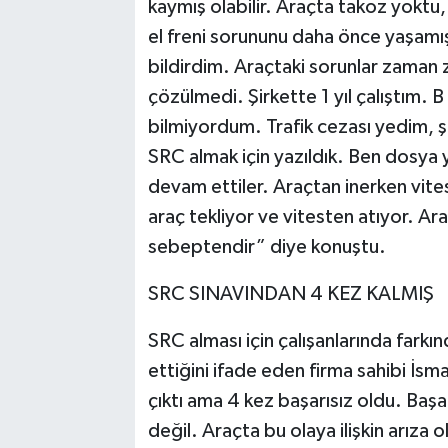
kaymış olabilir. Araçta takoz yokt
el freni sorununu daha önce yaşamışt
bildirdim. Araçtaki sorunlar zama
çözülmedi. Şirkette 1 yıl çalıştım. B
bilmiyordum. Trafik cezası yedim, ş
SRC almak için yazıldık. Ben dosya 
devam ettiler. Araçtan inerken vit
araç tekliyor ve vitesten atıyor. A
sebeptendir” diye konuştu.
SRC SINAVINDAN 4 KEZ KALMIŞ
SRC alması için çalışanlarında farkın
ettiğini ifade eden firma sahibi İsma
çıktı ama 4 kez başarısız oldu. Başa
değil. Araçta bu olaya ilişkin arıza o