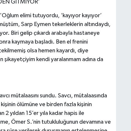
EN GİTMİYOR’
Oğlum elimi tutuyordu, ‘kayıyor kayıyor’
üştüm, Sarp Eymen tekerleklerin altındaydı,
. Biri gelip çıkardı arabayla hastaneye
onra kaymaya başladı. Ben el frenini
çekilmemiş olsa hemen kayardı, diye
 şikayetçiyim kendi yaralanmam adına da
avcı mütalaasını sundu. Savcı, mütalaasında
 kişinin ölümüne ve birden fazla kişinin
2 yıldan 15’er yıla kadar hapis ile
keme, Ömer S.’nin tutukluluğunun devamına ve
ara süre verilerek duruşmanın ertelenmesine