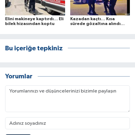
Elini makineye kaptırdı… Eli
Kazadan kaçtı… Kısa
bilek hizasından koptu
sürede gözaltına alındı…
Bu içeriğe tepkiniz
Yorumlar