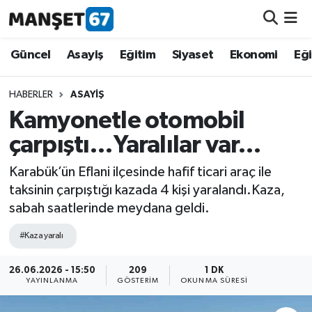
Güncel
Güncel
Asayiş
Eğitim
Siyaset
Ekonomi
Eğ
Asayiş
HABERLER
ASAYIŞ
Kamyonetle otomobil
Siyaset
çarpıştı…Yaralılar var…
Spor
Karabük’ün Eflani ilçesinde hafif ticari araç ile
taksinin çarpıştığı kazada 4 kişi yaralandı.Kaza,
Eğitim
sabah saatlerinde meydana geldi.
Ekonomi
#Kaza yaralı
Kültür-Sanat
26.06.2026 - 15:50
209
1 DK
YAYINLANMA
GÖSTERIM
OKUNMA SÜRESI
Magazin