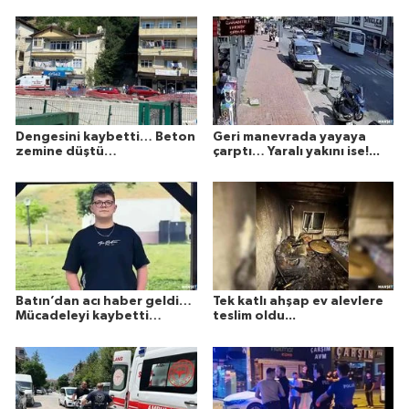
Dengesini kaybetti… Beton
Geri manevrada yayaya
zemine düştü…
çarptı… Yaralı yakını ise!...
Batın’dan acı haber geldi…
Tek katlı ahşap ev alevlere
Mücadeleyi kaybetti…
teslim oldu...