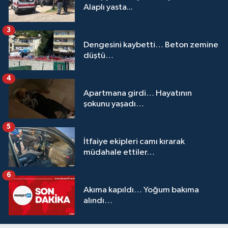
Alaplı yasta...
3
Dengesini kaybetti… Beton zemine
düştü…
4
Apartmana girdi… Hayatının
şokunu yaşadı…
5
İtfaiye ekipleri camı kırarak
müdahale ettiler…
6
Akıma kapıldı… Yoğum bakıma
alındı…