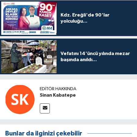
Kdz. Ereğli'de 90'lar
yolculuğu...
Vefatını 14'üncü yılında mezar
başında anıldı...
EDITÖR HAKKINDA
Sinan Kabatepe
Bunlar da ilginizi çekebilir