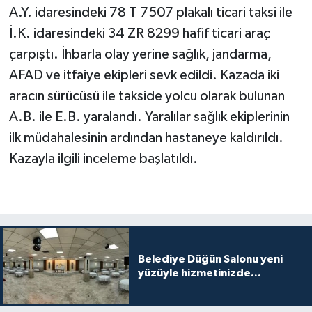
A.Y. idaresindeki 78 T 7507 plakalı ticari taksi ile
İ.K. idaresindeki 34 ZR 8299 hafif ticari araç
çarpıştı. İhbarla olay yerine sağlık, jandarma,
AFAD ve itfaiye ekipleri sevk edildi. Kazada iki
aracın sürücüsü ile takside yolcu olarak bulunan
A.B. ile E.B. yaralandı. Yaralılar sağlık ekiplerinin
ilk müdahalesinin ardından hastaneye kaldırıldı.
Kazayla ilgili inceleme başlatıldı.
Belediye Düğün Salonu yeni
yüzüyle hizmetinizde...