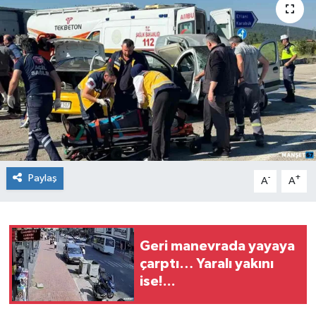
Medya
Mizah
Röportaj
Teknoloji
Paylaş
-
+
A
A
Geri manevrada yayaya
çarptı… Yaralı yakını
ise!...