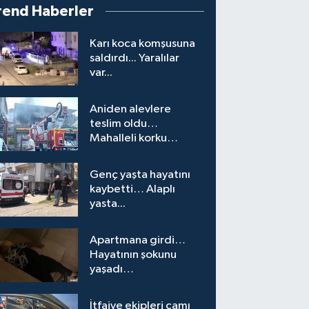
rend Haberler
Karı koca komşusuna
saldırdı... Yaralılar
var...
Aniden alevlere
teslim oldu…
Mahalleli korku
yaşadı…
Genç yaşta hayatını
kaybetti… Alaplı
yasta...
Apartmana girdi…
Hayatının şokunu
yaşadı…
İtfaiye ekipleri camı