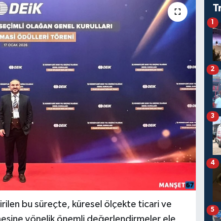
T
1
2
3
4
ilen bu süreçte, küresel ölçekte ticari ve
5
lmesine yönelik önemli değerlendirmeler ele