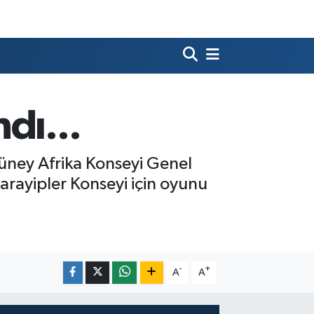
dı...
üney Afrika Konseyi Genel
arayipler Konseyi için oyunu
-
+
A
A