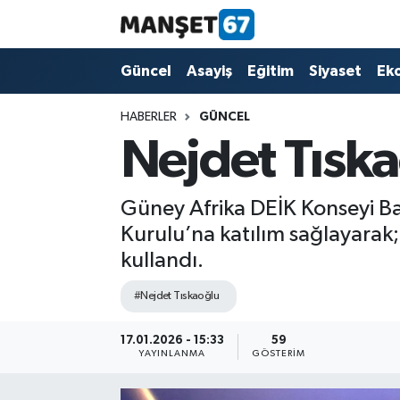
Güncel
Güncel
Asayiş
Eğitim
Siyaset
Ek
Asayiş
HABERLER
GÜNCEL
Nejdet Tıska
Siyaset
Spor
Güney Afrika DEİK Konseyi Ba
Kurulu’na katılım sağlayarak;
Eğitim
kullandı.
Ekonomi
#Nejdet Tıskaoğlu
Kültür-Sanat
17.01.2026 - 15:33
59
YAYINLANMA
GÖSTERIM
Magazin