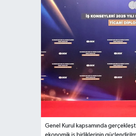
Medya
Mizah
Röportaj
Teknoloji
Genel Kurul kapsamında gerçekleştir
ekonomik iş birliklerinin güçlendiri