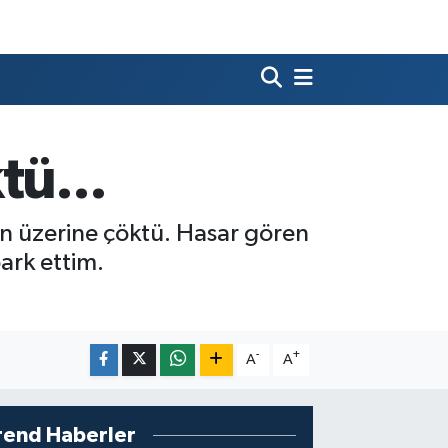
tü...
acın üzerine çöktü. Hasar gören
ark ettim.
-
+
A
A
rend Haberler