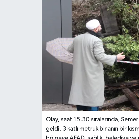
Medya
Mizah
Röportaj
Teknoloji
Olay, saat 15.30 sıralarında, Sem
geldi. 3 katlı metruk binanın bir kıs
bölgeye AFAD, sağlık, belediye ve p