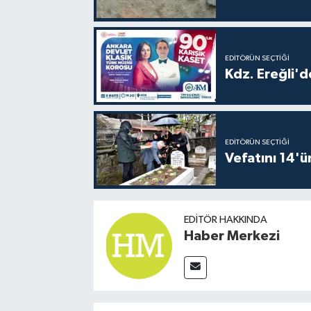
EDITÖRÜN SEÇTIĞI
Kdz. Ereğli'd
EDITÖRÜN SEÇTIĞI
Vefatını 14'ü
EDITÖR HAKKINDA
Haber Merkezi