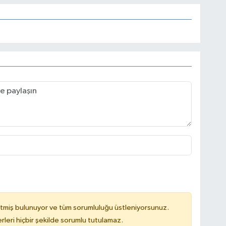
tmiş bulunuyor ve tüm sorumluluğu üstleniyorsunuz.
leri hiçbir şekilde sorumlu tutulamaz.