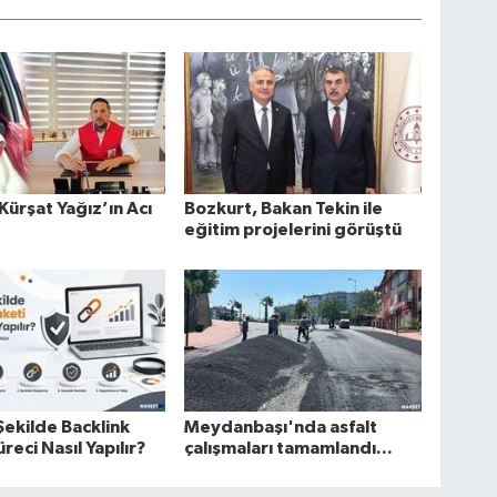
 Kürşat Yağız’ın Acı
Bozkurt, Bakan Tekin ile
eğitim projelerini görüştü
Şekilde Backlink
Meydanbaşı'nda asfalt
reci Nasıl Yapılır?
çalışmaları tamamlandı...