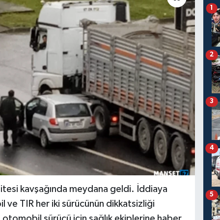
1
2
3
4
sitesi kavşağında meydana geldi. İddiaya
5
 ve TIR her iki sürücünün dikkatsizliği
 otomobil sürücü için sağlık ekiplerine haber