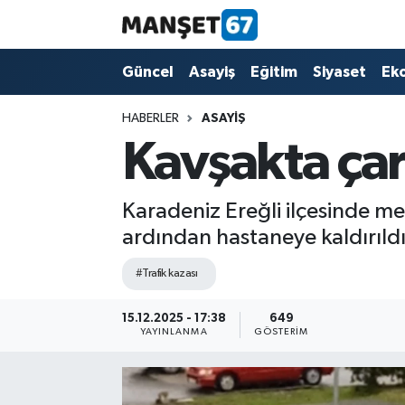
Güncel
Güncel
Asayiş
Eğitim
Siyaset
Ek
Asayiş
HABERLER
ASAYIŞ
Kavşakta çar
Siyaset
Spor
Karadeniz Ereğli ilçesinde mey
ardından hastaneye kaldırıldı
Eğitim
#Trafik kazası
Ekonomi
15.12.2025 - 17:38
649
YAYINLANMA
GÖSTERIM
Kültür-Sanat
Magazin