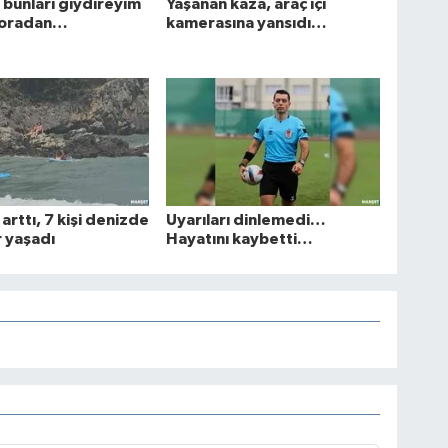
bunları giydireyim
Yaşanan kaza, araç içi
k oradan…
kamerasına yansıdı…
arttı, 7 kişi denizde
Uyarıları dinlemedi…
r yaşadı
Hayatını kaybetti…