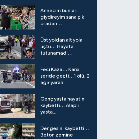
Annecim bunları
giydireyim sana çık
oradan…
Üst yoldan alt yola
uçtu… Hayata
tutunamadı…
Feci Kaza… Karşı
şeride geçti…1 ölü, 2
ağır yaralı
Genç yaşta hayatını
kaybetti… Alaplı
yasta...
Dengesini kaybetti…
Beton zemine