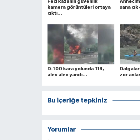
Feci kazanın güvenlik
Annecim 
kamera görüntüleri ortaya
sana çı
çıktı...
D-100 kara yolunda TIR,
Dalgalar 
alev alev yandı…
zor anla
Bu içeriğe tepkiniz
Yorumlar