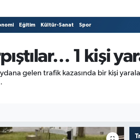
onomi
Eğitim
Kültür-Sanat
Spor
pıştılar… 1 kişi y
dana gelen trafik kazasında bir kişi yaral
.
T