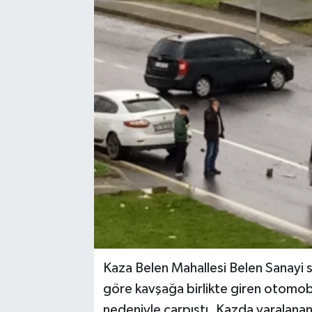
Medya
Mizah
Röportaj
Teknoloji
Kaza Belen Mahallesi Belen Sanayi 
göre kavşağa birlikte giren otomobil
nedeniyle çarpıştı. Kazda yaralanan