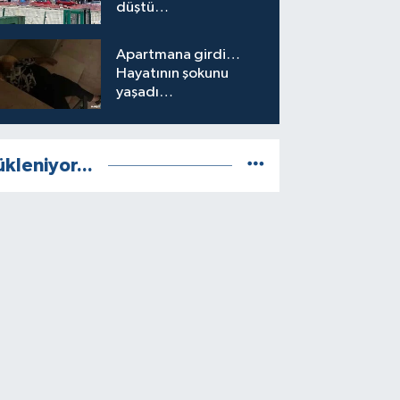
düştü…
Apartmana girdi…
Hayatının şokunu
yaşadı…
ükleniyor...