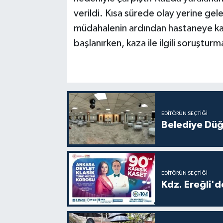
verildi. Kısa sürede olay yerine gelen
müdahalenin ardından hastaneye kal
başlanırken, kaza ile ilgili soruşturm
EDITÖRÜN SEÇTIĞI
Belediye Düğ
EDITÖRÜN SEÇTIĞI
Kdz. Ereğli'd