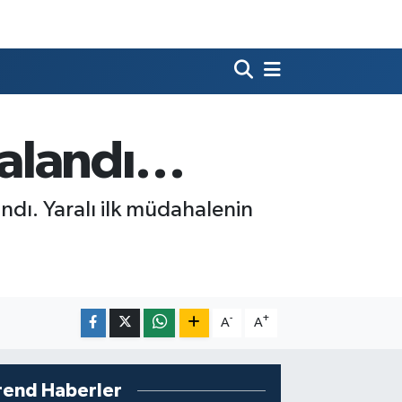
aralandı…
andı. Yaralı ilk müdahalenin
-
+
A
A
rend Haberler