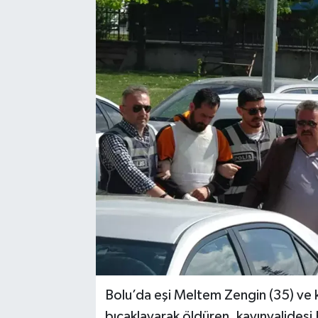
Medya
Mizah
Röportaj
Teknoloji
Bolu’da eşi Meltem Zengin (35) ve 
bıçaklayarak öldüren, kayınvalidesi