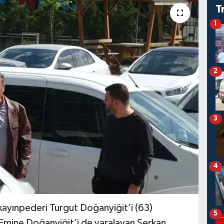
T
1
2
3
4
kayınpederi Turgut Doğanyiğit’i (63)
5
 Emine Doğanyiğit’i de yaralayan Serkan