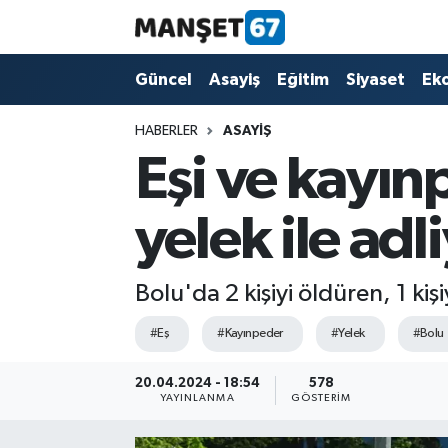
Güncel
Güncel
Asayiş
Eğitim
Siyaset
Ek
Asayiş
HABERLER
ASAYIŞ
Eşi ve kayın
Siyaset
yelek ile adl
Spor
Eğitim
Bolu'da 2 kişiyi öldüren, 1 ki
Ekonomi
#Eş
#Kayınpeder
#Yelek
#Bolu
Kültür-Sanat
20.04.2024 - 18:54
578
YAYINLANMA
GÖSTERIM
Magazin