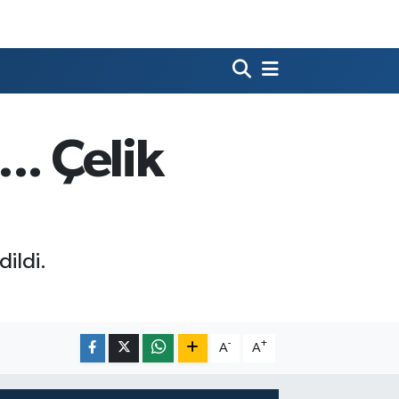
.. Çelik
dildi.
-
+
A
A