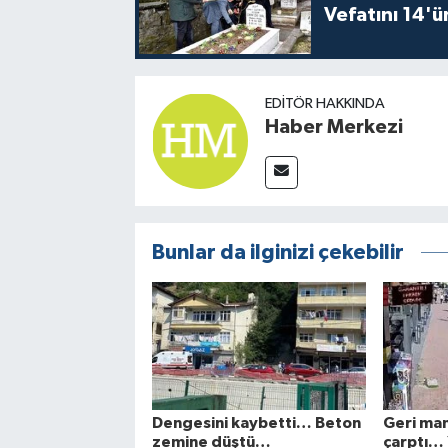
Vefatını 14'ü
EDITÖR HAKKINDA
Haber Merkezi
Bunlar da ilginizi çekebilir
Dengesini kaybetti… Beton
Geri ma
zemine düştü…
çarptı… Y