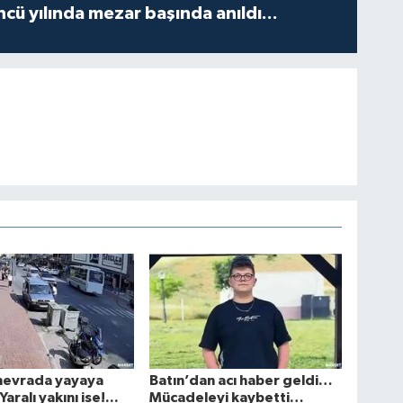
ncü yılında mezar başında anıldı...
nevrada yayaya
Batın’dan acı haber geldi…
aralı yakını ise!...
Mücadeleyi kaybetti…