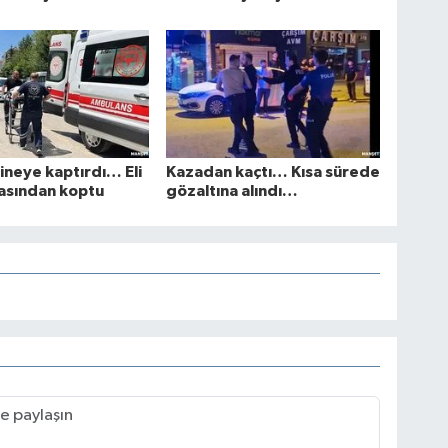
kineye kaptırdı… Eli
Kazadan kaçtı… Kısa sürede
zasından koptu
gözaltına alındı…