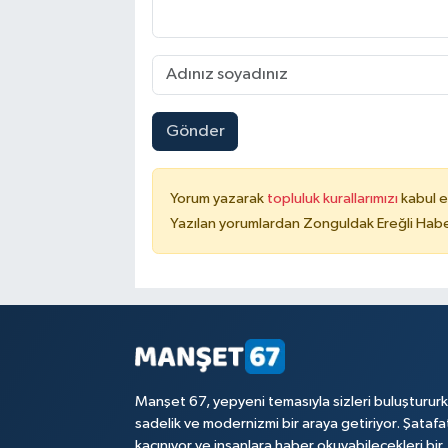
Gönder
Yorum yazarak
topluluk kurallarımızı
kabul e
Yazılan yorumlardan Zonguldak Ereğli Haber
Manşet 67, yepyeni temasıyla sizleri buluşturur
sadelik ve modernizmi bir araya getiriyor. Şataf
kaçınıyor ve insanlara haber okuyabilecekleri bir