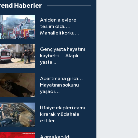
rend Haberler
Aniden alevlere
teslim oldu…
Mahalleli korku
yaşadı…
Genç yaşta hayatını
kaybetti… Alaplı
yasta...
Apartmana girdi…
Hayatının şokunu
yaşadı…
İtfaiye ekipleri camı
kırarak müdahale
ettiler…
Akıma kapıldı…