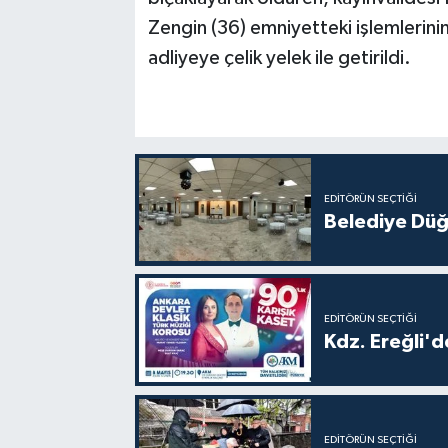
Zengin (36) emniyetteki işlemlerinin
adliyeye çelik yelek ile getirildi.
EDITÖRÜN SEÇTIĞI
Belediye Düğ
EDITÖRÜN SEÇTIĞI
Kdz. Ereğli'd
EDITÖRÜN SEÇTIĞI