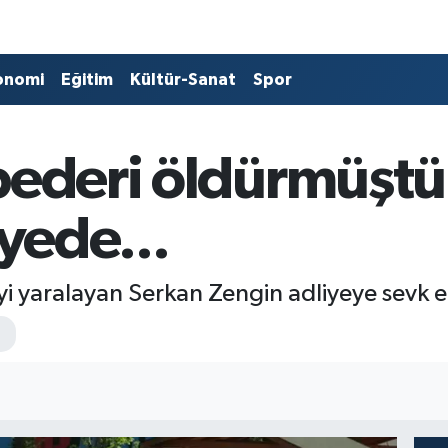
onomi
Eğitim
Kültür-Sanat
Spor
pederi öldürmüştü.
iyede...
şiyi yaralayan Serkan Zengin adliyeye sevk e