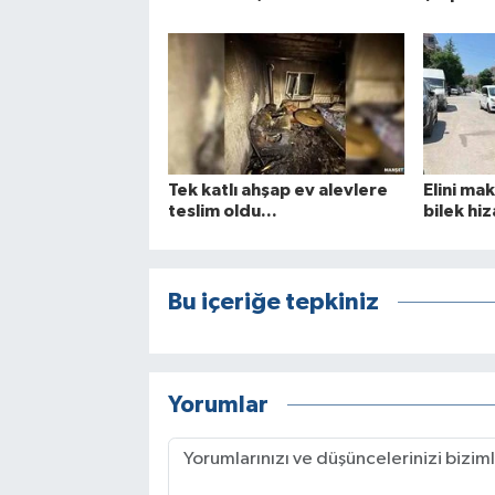
Tek katlı ahşap ev alevlere
Elini ma
teslim oldu...
bilek hi
Bu içeriğe tepkiniz
Yorumlar