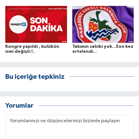
Kongre yapıldı , kulübün
Takımın sahibi yok...Son kez
ismi değişti !..
ertelendi...
Bu içeriğe tepkiniz
Yorumlar