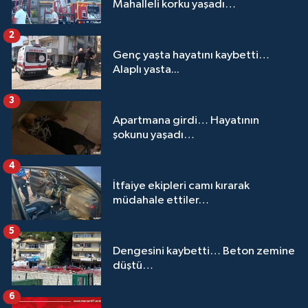
Mahalleli korku yaşadı…
2
Genç yaşta hayatını kaybetti…
Alaplı yasta...
3
Apartmana girdi… Hayatının
şokunu yaşadı…
4
İtfaiye ekipleri camı kırarak
müdahale ettiler…
5
Dengesini kaybetti… Beton zemine
düştü…
6