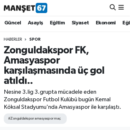
Güncel
Güncel
Asayiş
Eğitim
Siyaset
Ekonomi
Eğ
Asayiş
HABERLER
SPOR
Zonguldakspor FK,
Siyaset
Amasyaspor
Spor
karşılaşmasında üç gol
atıldı..
Eğitim
Nesine 3.lig 3.grupta mücadele eden
Ekonomi
Zonguldakspor Futbol Kulübü bugün Kemal
Köksal Stadyumu'nda Amasyaspor ile karşılaştı.
Kültür-Sanat
#Zonguldakspor amasyaspor maç
Magazin