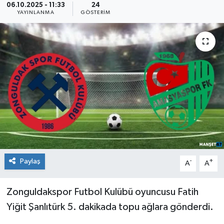
06.10.2025 - 11:33
24
YAYINLANMA
GÖSTERIM
Medya
Mizah
Röportaj
Teknoloji
Paylaş
-
+
A
A
Zonguldakspor Futbol Kulübü oyuncusu Fatih
Yiğit Şanlıtürk 5. dakikada topu ağlara gönderdi.