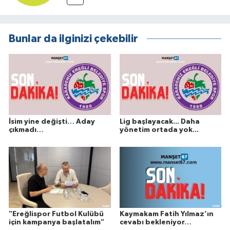
Bunlar da ilginizi çekebilir
İsim yine değişti… Aday
Lig başlayacak... Daha
çıkmadı…
yönetim ortada yok...
"Ereğlispor Futbol Kulübü
Kaymakam Fatih Yılmaz’ın
için kampanya başlatalım"
cevabı bekleniyor…