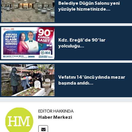
Belediye Düğün Salonu yeni
yüzüyle hizmetinizde...
Kdz. Ereğli'de 90'lar
yolculuğu...
Vefatını 14'üncü yılında mezar
başında anıldı...
EDITÖR HAKKINDA
Haber Merkezi