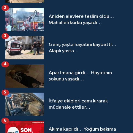
2
Aniden alevlere teslim oldu…
Mahalleli korku yaşadı…
3
Genç yaşta hayatını kaybetti…
Alaplı yasta...
4
Apartmana girdi… Hayatının
şokunu yaşadı…
5
İtfaiye ekipleri camı kırarak
müdahale ettiler…
6
Akıma kapıldı… Yoğum bakıma