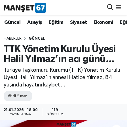
Güncel
Güncel
Asayiş
Eğitim
Siyaset
Ekonomi
Eğ
Asayiş
HABERLER
GÜNCEL
TTK Yönetim Kurulu Üyesi
Siyaset
Halil Yılmaz’ın acı günü...
Spor
Türkiye Taşkömürü Kurumu (TTK) Yönetim Kurulu
Üyesi Halil Yılmaz’ın annesi Hatice Yılmaz, 84
Eğitim
yaşında hayatını kaybetti.
Ekonomi
#Halil Yılmaz
Kültür-Sanat
21.01.2026 - 18:00
119
YAYINLANMA
GÖSTERIM
Magazin