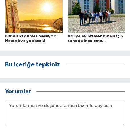
Bunaltıcı günler başlıyor:
Adliye ek hizmet binası için
Nem zirve yapacak!
sahada inceleme...
Bu içeriğe tepkiniz
Yorumlar