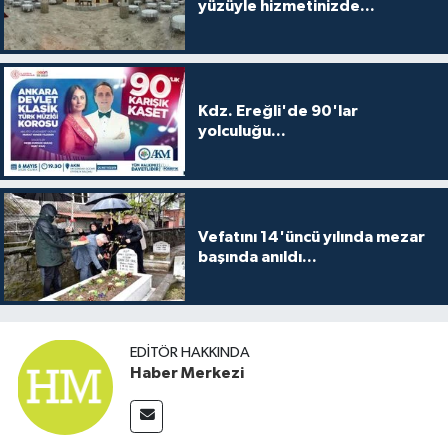
yüzüyle hizmetinizde...
Kdz. Ereğli'de 90'lar
yolculuğu...
Vefatını 14'üncü yılında mezar
başında anıldı...
EDITÖR HAKKINDA
Haber Merkezi