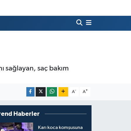
ı sağlayan, saç bakım
-
+
A
A
rend Haberler
Karı koca komşusuna