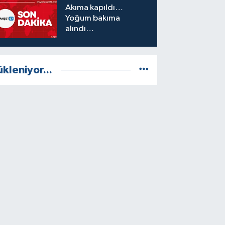
Akıma kapıldı…
Yoğum bakıma
alındı…
ükleniyor...