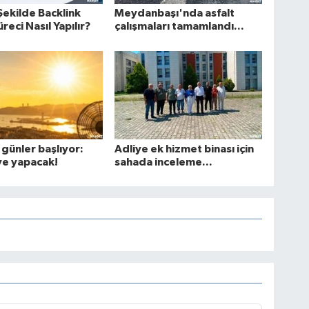
Şekilde Backlink
Meydanbaşı'nda asfalt
reci Nasıl Yapılır?
çalışmaları tamamlandı...
 günler başlıyor:
Adliye ek hizmet binası için
ve yapacak!
sahada inceleme...