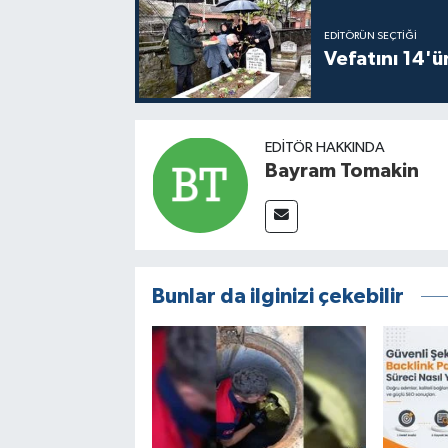
EDITÖRÜN SEÇTIĞI
Vefatını 14'ü
EDITÖR HAKKINDA
Bayram Tomakin
Bunlar da ilginizi çekebilir