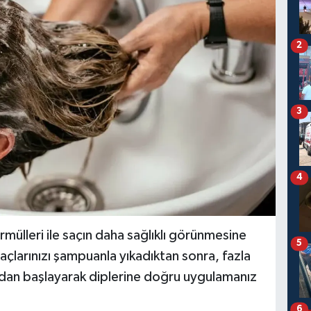
2
3
4
ormülleri ile saçın daha sağlıklı görünmesine
5
saçlarınızı şampuanla yıkadıktan sonra, fazla
ından başlayarak diplerine doğru uygulamanız
6