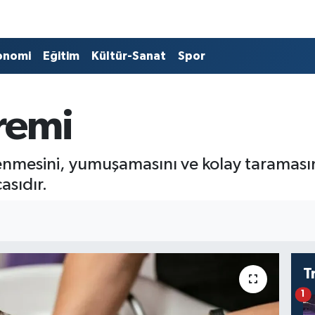
onomi
Eğitim
Kültür-Sanat
Spor
remi
enmesini, yumuşamasını ve kolay taramasın
asıdır.
T
1