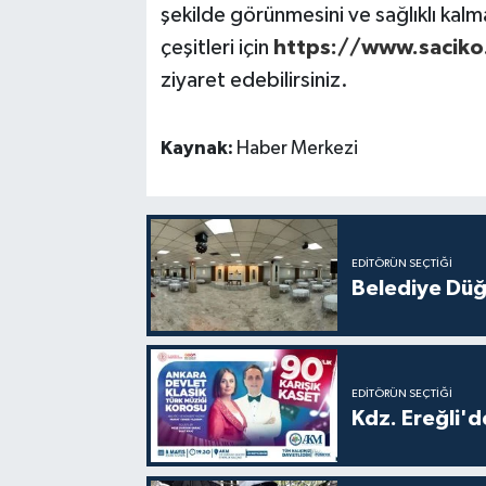
şekilde görünmesini ve sağlıklı kalma
çeşitleri için
https://www.saciko
ziyaret edebilirsiniz.
Kaynak:
Haber Merkezi
EDITÖRÜN SEÇTIĞI
Belediye Düğ
EDITÖRÜN SEÇTIĞI
Kdz. Ereğli'd