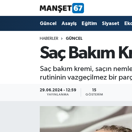
Güncel
Güncel
Asayiş
Eğitim
Siyaset
Ek
Asayiş
HABERLER
GÜNCEL
Saç Bakım K
Siyaset
Spor
Saç bakım kremi, saçın neml
rutininin vazgeçilmez bir parç
Eğitim
29.06.2024 - 12:59
15
YAYINLANMA
GÖSTERIM
Ekonomi
Kültür-Sanat
Magazin