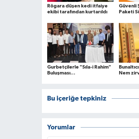
Rögara düşen kedi itfaiye
Güvenli 
ekibi tarafından kurtarıldı
Paketi Sü
Gurbetçilerle "Sıla-i Rahim"
Bunaltıcı
Buluşması…
Nem zir
Bu içeriğe tepkiniz
Yorumlar