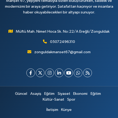
Manşet 67, yepyeni temasıyla sizleri buluştururken, sadelik ve
modernizmi bir araya getiriyor. Şatafattan kaçınıyor ve insanlara
haber okuyabilecekleri bir altyapı sunuyor.
Müftü Mah. Nimet Hoca Sk. No:22/A Ereğli/Zonguldak
05072496310
zonguldakmanset67@gmail.com
Güncel
Asayiş
Eğitim
Siyaset
Ekonomi
Eğitim
Kültür-Sanat
Spor
İletişim
Künye