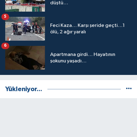
düştü…
5
Feci Kaza… Karşı şeride geçti…1
ölü, 2 ağır yaralı
6
Apartmana girdi… Hayatının
şokunu yaşadı…
Yükleniyor...