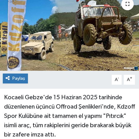
Medya
Mizah
Röportaj
Teknoloji
Paylaş
-
+
A
A
Kocaeli Gebze'de 15 Haziran 2025 tarihinde
düzenlenen üçüncü Offroad Şenlikleri'nde, Kdzoff
Spor Kulübüne ait tamamen el yapımı "Pıtırcık"
isimli araç, tüm rakiplerini geride bırakarak büyük
bir zafere imza attı.