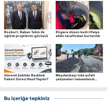
Bozkurt, Bakan Tekin ile
Rögara düşen kedi itfaiye
eğitim projelerini görüştü
ekibi tarafından kurtarıldı
Güvenli Şekilde Backlink
Meydanbaşı'nda asfalt
Paketi Süreci Nasıl Yapılır?
çalışmaları tamamlandı...
Bu içeriğe tepkiniz