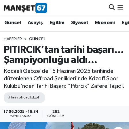
Güncel
Güncel
Asayiş
Eğitim
Siyaset
Ekonomi
Eğ
Asayiş
HABERLER
GÜNCEL
PITIRCIK’tan tarihi başarı…
Siyaset
Şampiyonluğu aldı…
Spor
Kocaeli Gebze'de 15 Haziran 2025 tarihinde
düzenlenen Offroad Şenlikleri'nde Kdzoff Spor
Eğitim
Kulübü'nden Tarihi Başarı: "Pıtırcık" Zafere Taşıdı.
Ekonomi
#Tarihi offroad kdzoff
Kültür-Sanat
17.06.2025 - 16:34
262
YAYINLANMA
GÖSTERIM
Magazin