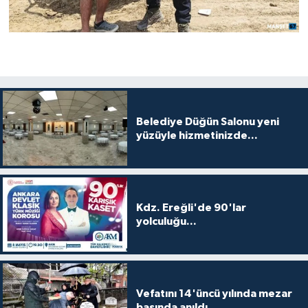
Belediye Düğün Salonu yeni
yüzüyle hizmetinizde...
Kdz. Ereğli'de 90'lar
yolculuğu...
Vefatını 14'üncü yılında mezar
başında anıldı...