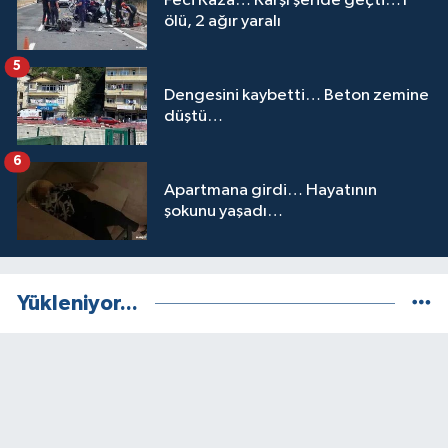
Feci Kaza… Karşı şeride geçti…1
ölü, 2 ağır yaralı
5
Dengesini kaybetti… Beton zemine
düştü…
6
Apartmana girdi… Hayatının
şokunu yaşadı…
Yükleniyor...