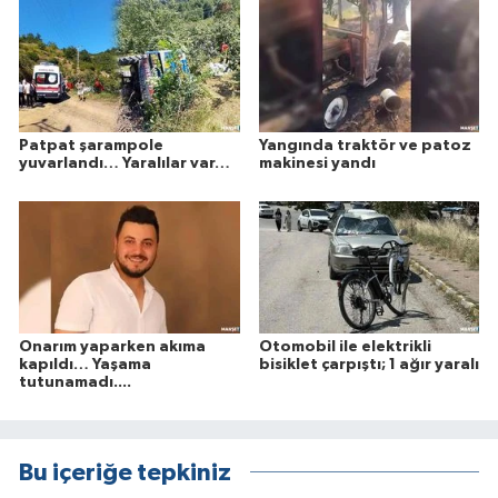
Patpat şarampole
Yangında traktör ve patoz
yuvarlandı… Yaralılar var…
makinesi yandı
Onarım yaparken akıma
Otomobil ile elektrikli
kapıldı… Yaşama
bisiklet çarpıştı; 1 ağır yaralı
tutunamadı....
Bu içeriğe tepkiniz