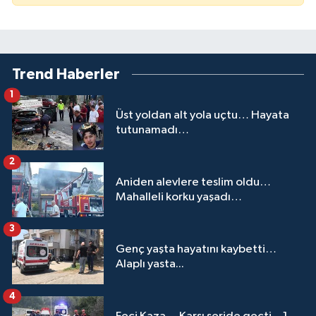
Trend Haberler
1
Üst yoldan alt yola uçtu… Hayata
tutunamadı…
2
Aniden alevlere teslim oldu…
Mahalleli korku yaşadı…
3
Genç yaşta hayatını kaybetti…
Alaplı yasta...
4