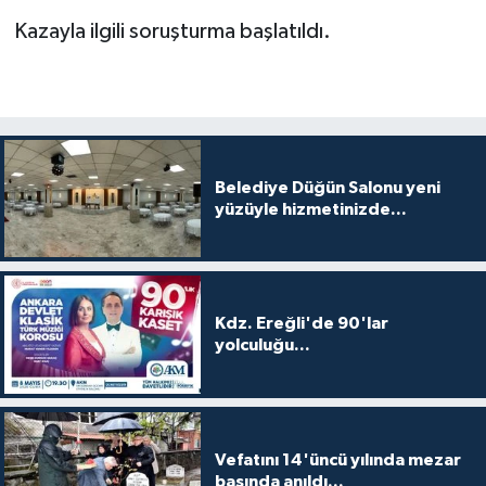
Kazayla ilgili soruşturma başlatıldı.
Belediye Düğün Salonu yeni
yüzüyle hizmetinizde...
Kdz. Ereğli'de 90'lar
yolculuğu...
Vefatını 14'üncü yılında mezar
başında anıldı...