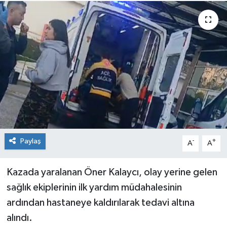
Medya
Mizah
Röportaj
Teknoloji
Paylaş
-
+
A
A
Kazada yaralanan Öner Kalaycı, olay yerine gelen
sağlık ekiplerinin ilk yardım müdahalesinin
ardından hastaneye kaldırılarak tedavi altına
alındı.