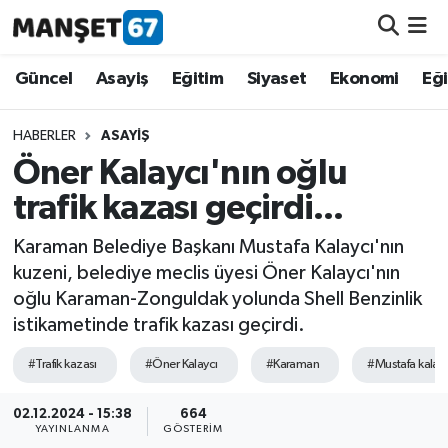
Güncel
Güncel
Asayiş
Eğitim
Siyaset
Ekonomi
Eğ
Asayiş
HABERLER
ASAYIŞ
Öner Kalaycı'nın oğlu
Siyaset
trafik kazası geçirdi...
Spor
Karaman Belediye Başkanı Mustafa Kalaycı'nın
kuzeni, belediye meclis üyesi Öner Kalaycı'nın
Eğitim
oğlu Karaman-Zonguldak yolunda Shell Benzinlik
istikametinde trafik kazası geçirdi.
Ekonomi
#Trafik kazası
#Öner Kalaycı
#Karaman
#Mustafa kalayc
Kültür-Sanat
02.12.2024 - 15:38
664
YAYINLANMA
GÖSTERIM
Magazin