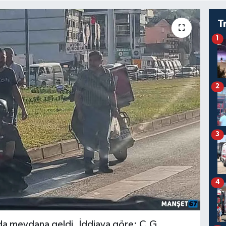
T
1
2
3
4
nda meydana geldi. İddiaya göre; C.G.