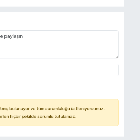
tmiş bulunuyor ve tüm sorumluluğu üstleniyorsunuz.
leri hiçbir şekilde sorumlu tutulamaz.