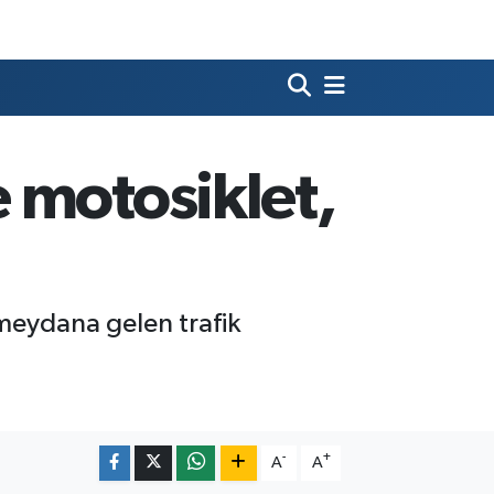
 motosiklet,
 meydana gelen trafik
-
+
A
A