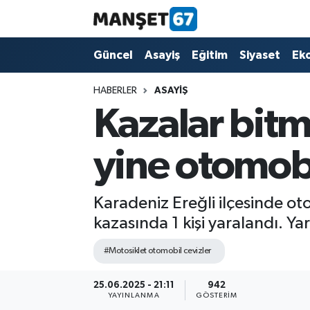
Güncel
Güncel
Asayiş
Eğitim
Siyaset
Ek
Asayiş
HABERLER
ASAYIŞ
Kazalar bitm
Siyaset
yine otomob
Spor
Eğitim
Karadeniz Ereğli ilçesinde ot
kazasında 1 kişi yaralandı. Ya
Ekonomi
#Motosiklet otomobil cevizler
Kültür-Sanat
25.06.2025 - 21:11
942
YAYINLANMA
GÖSTERIM
Magazin