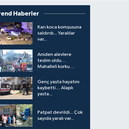
rend Haberler
Karı koca komşusuna
saldırdı... Yaralılar
var...
Aniden alevlere
teslim oldu…
Mahalleli korku
yaşadı…
Genç yaşta hayatını
kaybetti… Alaplı
yasta...
Patpat devrildi... Çok
sayıda yaralı var...