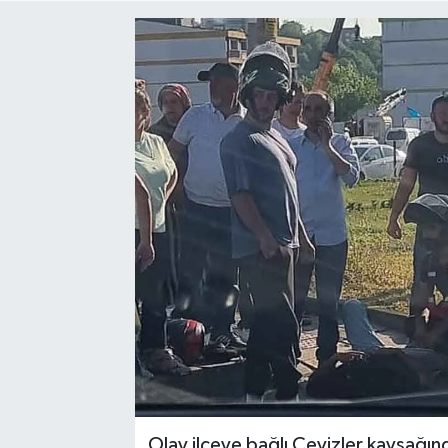
Medya
Mizah
Röportaj
Teknoloji
Olay ilçeye bağlı Cevizler kavşağı