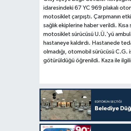
idaresindeki 67 YC 969 plakalı otom
motosiklet çarpıştı. Çarpmanın etkis
sağlık ekiplerine haber verildi. Kısa 
motosiklet sürücüsü U.Ü.'yü ambulan
hastaneye kaldırdı. Hastanede tedavi
olmadığı, otomobil sürücüsü C.G. i
götürüldüğü öğrenildi. Kaza ile ilgil
EDITÖRÜN SEÇTIĞI
Belediye Düğ