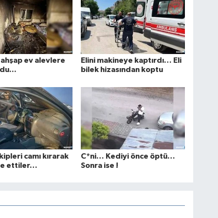
ı ahşap ev alevlere
Elini makineye kaptırdı… Eli
du...
bilek hizasından koptu
kipleri camı kırarak
C*ni… Kediyi önce öptü…
e ettiler…
Sonra ise !