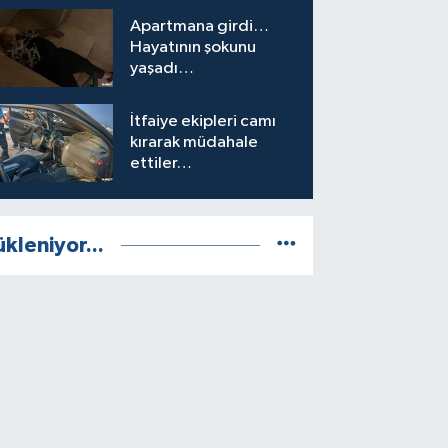
Apartmana girdi…
Hayatının şokunu
yaşadı…
İtfaiye ekipleri camı
kırarak müdahale
ettiler…
ükleniyor...