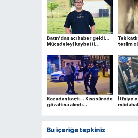
Batın’dan acı haber geldi…
Tek katl
Mücadeleyi kaybetti…
teslim ol
Kazadan kaçtı… Kısa sürede
İtfaiye e
gözaltına alındı…
müdahal
Bu içeriğe tepkiniz