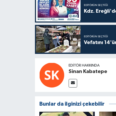
EDITÖRÜN SEÇTIĞI
Kdz. Ereğli'd
EDITÖRÜN SEÇTIĞI
Vefatını 14'ü
EDITÖR HAKKINDA
Sinan Kabatepe
Bunlar da ilginizi çekebilir