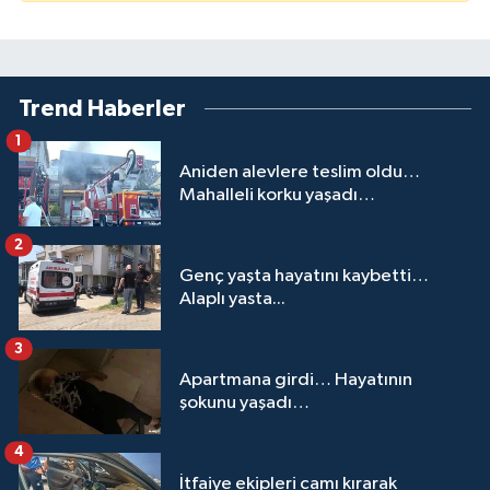
Trend Haberler
1
Aniden alevlere teslim oldu…
Mahalleli korku yaşadı…
2
Genç yaşta hayatını kaybetti…
Alaplı yasta...
3
Apartmana girdi… Hayatının
şokunu yaşadı…
4
İtfaiye ekipleri camı kırarak