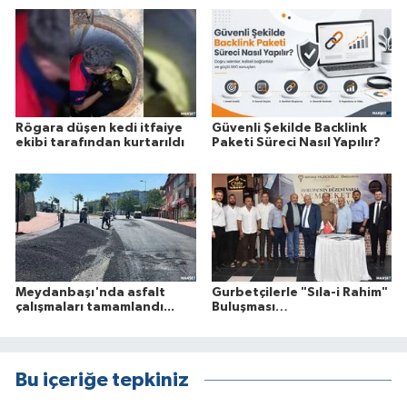
Rögara düşen kedi itfaiye
Güvenli Şekilde Backlink
ekibi tarafından kurtarıldı
Paketi Süreci Nasıl Yapılır?
Meydanbaşı'nda asfalt
Gurbetçilerle "Sıla-i Rahim"
çalışmaları tamamlandı...
Buluşması…
Bu içeriğe tepkiniz