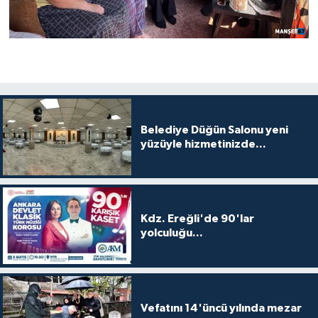
Belediye Düğün Salonu yeni
yüzüyle hizmetinizde...
Kdz. Ereğli'de 90'lar
yolculuğu...
Vefatını 14'üncü yılında mezar