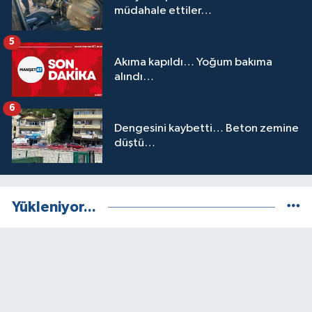
müdahale ettiler…
5
Akıma kapıldı… Yoğum bakıma
alındı…
6
Dengesini kaybetti… Beton zemine
düştü…
Yükleniyor...