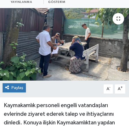
YAYINLANMA
GÖSTERIM
Medya
Mizah
Röportaj
Teknoloji
Paylaş
-
+
A
A
Kaymakamlık personeli engelli vatandaşları
evlerinde ziyaret ederek talep ve ihtiyaçlarını
dinledi. Konuya ilişkin Kaymakamlıktan yapılan