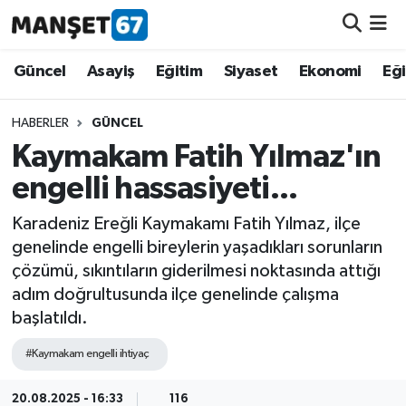
Güncel
Güncel
Asayiş
Eğitim
Siyaset
Ekonomi
Eğ
Asayiş
HABERLER
GÜNCEL
Kaymakam Fatih Yılmaz'ın
Siyaset
engelli hassasiyeti...
Spor
Karadeniz Ereğli Kaymakamı Fatih Yılmaz, ilçe
genelinde engelli bireylerin yaşadıkları sorunların
Eğitim
çözümü, sıkıntıların giderilmesi noktasında attığı
adım doğrultusunda ilçe genelinde çalışma
Ekonomi
başlatıldı.
Kültür-Sanat
#Kaymakam engelli ihtiyaç
Magazin
20.08.2025 - 16:33
116