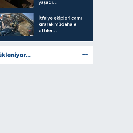
yaşadı…
İtfaiye ekipleri camı
kırarak müdahale
ettiler…
ükleniyor...