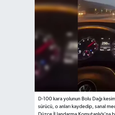
Medya
Mizah
Röportaj
Teknoloji
D-100 kara yolunun Bolu Dağı kesim
sürücü, o anları kaydedip, sanal m
Düzce İl Jandarma Komutanlığı'na 