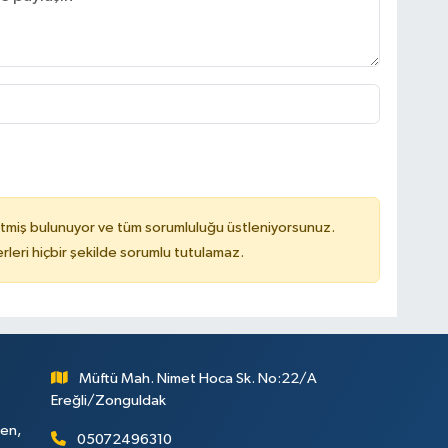
tmiş bulunuyor ve tüm sorumluluğu üstleniyorsunuz.
leri hiçbir şekilde sorumlu tutulamaz.
Müftü Mah. Nimet Hoca Sk. No:22/A
Ereğli/Zonguldak
ken,
05072496310