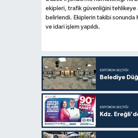
ekipleri, trafik güvenliğini tehlike
belirlendi. Ekiplerin takibi sonunda 
ve idari işlem yapıldı.
EDITÖRÜN SEÇTIĞI
Belediye Düğ
EDITÖRÜN SEÇTIĞI
Kdz. Ereğli'd