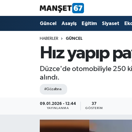
Güncel
Güncel
Asayiş
Eğitim
Siyaset
Ek
Asayiş
HABERLER
GÜNCEL
Hız yapıp pay
Siyaset
Spor
Düzce'de otomobiliyle 250 ki
alındı.
Eğitim
#Gözaltına
Ekonomi
09.01.2026 - 12:44
37
YAYINLANMA
GÖSTERIM
Kültür-Sanat
Magazin