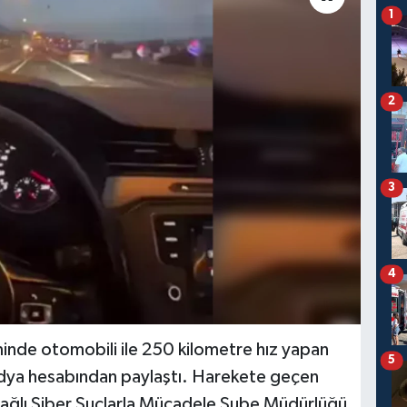
1
2
3
4
inde otomobili ile 250 kilometre hız yapan
5
edya hesabından paylaştı. Harekete geçen
bağlı Siber Suçlarla Mücadele Şube Müdürlüğü