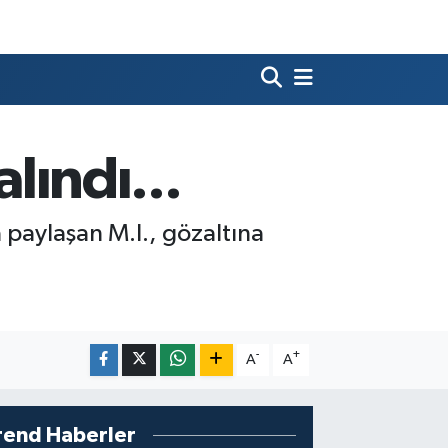
lındı...
 paylaşan M.I., gözaltına
-
+
A
A
rend Haberler