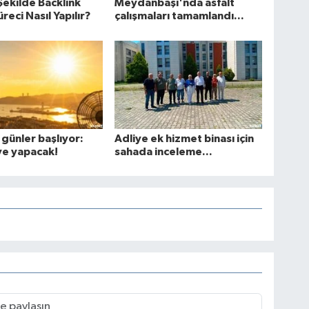
Şekilde Backlink
Meydanbaşı'nda asfalt
reci Nasıl Yapılır?
çalışmaları tamamlandı...
 günler başlıyor:
Adliye ek hizmet binası için
ve yapacak!
sahada inceleme...