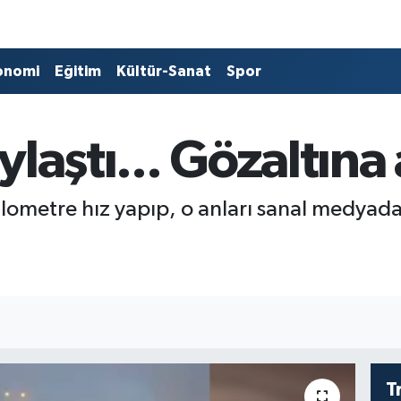
onomi
Eğitim
Kültür-Sanat
Spor
laştı... Gözaltına a
lometre hız yapıp, o anları sanal medyada
T