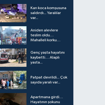
Karı koca komşusuna
saldırdı... Yaralılar
var...
Aniden alevlere
teslim oldu…
Mahalleli korku
yaşadı…
Genç yaşta hayatını
kaybetti… Alaplı
yasta...
Patpat devrildi... Çok
sayıda yaralı var...
Apartmana girdi…
Hayatının şokunu