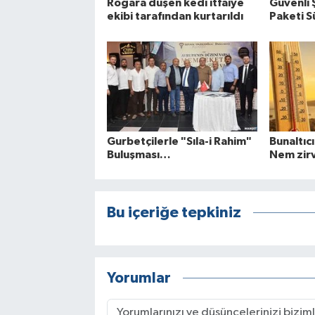
Rögara düşen kedi itfaiye
Güvenli 
ekibi tarafından kurtarıldı
Paketi Sü
Gurbetçilerle "Sıla-i Rahim"
Bunaltıcı
Buluşması…
Nem zir
Bu içeriğe tepkiniz
Yorumlar