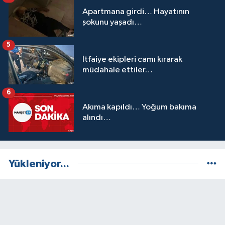
Apartmana girdi… Hayatının
şokunu yaşadı…
5
İtfaiye ekipleri camı kırarak
müdahale ettiler…
6
Akıma kapıldı… Yoğum bakıma
alındı…
Yükleniyor...