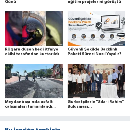
Günü
eğitim projelerini görüştü
Rögara düşen kedi itfaiye
Güvenli Şekilde Backlink
ekibi tarafından kurtarıldı
Paketi Süreci Nasıl Yapılır?
Meydanbaşı'nda asfalt
Gurbetçilerle "Sıla-i Rahim"
çalışmaları tamamlandı...
Buluşması…
Bu içeriğe tepkiniz