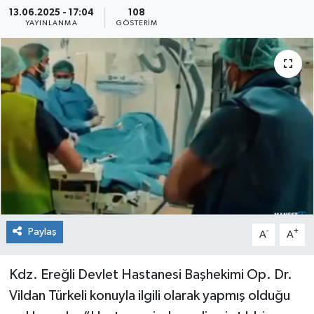
13.06.2025 - 17:04
108
Medya
YAYINLANMA
GÖSTERIM
Mizah
Röportaj
Teknoloji
Paylaş
-
+
A
A
Kdz. Ereğli Devlet Hastanesi Başhekimi Op. Dr.
Vildan Türkeli konuyla ilgili olarak yapmış olduğu