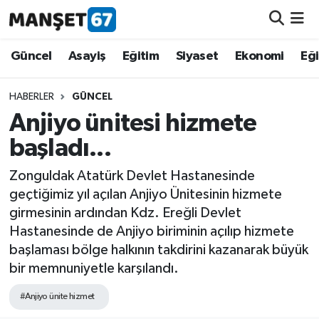
Güncel
Güncel
Asayiş
Eğitim
Siyaset
Ekonomi
Eğ
Asayiş
HABERLER
GÜNCEL
Anjiyo ünitesi hizmete
Siyaset
başladı...
Spor
Zonguldak Atatürk Devlet Hastanesinde
geçtiğimiz yıl açılan Anjiyo Ünitesinin hizmete
Eğitim
girmesinin ardından Kdz. Ereğli Devlet
Hastanesinde de Anjiyo biriminin açılıp hizmete
Ekonomi
başlaması bölge halkının takdirini kazanarak büyük
bir memnuniyetle karşılandı.
Kültür-Sanat
#Anjiyo ünite hizmet
Magazin