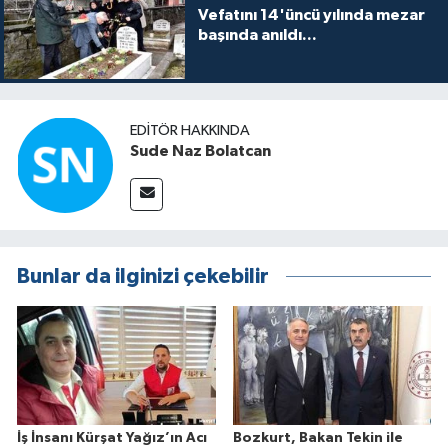
Vefatını 14'üncü yılında mezar
başında anıldı...
EDITÖR HAKKINDA
Sude Naz Bolatcan
Bunlar da ilginizi çekebilir
İş İnsanı Kürşat Yağız’ın Acı
Bozkurt, Bakan Tekin ile