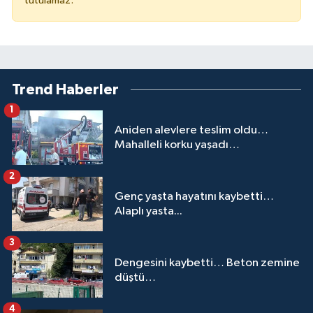
tutulamaz.
Trend Haberler
1
Aniden alevlere teslim oldu…
Mahalleli korku yaşadı…
2
Genç yaşta hayatını kaybetti…
Alaplı yasta...
3
Dengesini kaybetti… Beton zemine
düştü…
4