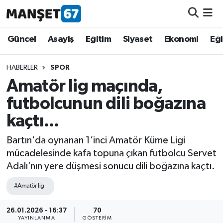
Güncel
Güncel
Asayiş
Eğitim
Siyaset
Ekonomi
Eğ
Asayiş
HABERLER
SPOR
Amatör lig maçında,
Siyaset
futbolcunun dili boğazına
Spor
kaçtı...
Eğitim
Bartın'da oynanan 1’inci Amatör Küme Ligi
mücadelesinde kafa topuna çıkan futbolcu Servet
Ekonomi
Adalı’nın yere düşmesi sonucu dili boğazına kaçtı.
#Amatör lig
Kültür-Sanat
26.01.2026 - 16:37
70
Magazin
YAYINLANMA
GÖSTERIM