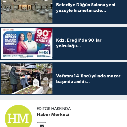
Belediye Düğün Salonu yeni
yüzüyle hizmetinizde...
Kdz. Ereğli'de 90'lar
yolculuğu...
Vefatını 14'üncü yılında mezar
başında anıldı...
EDITÖR HAKKINDA
Haber Merkezi