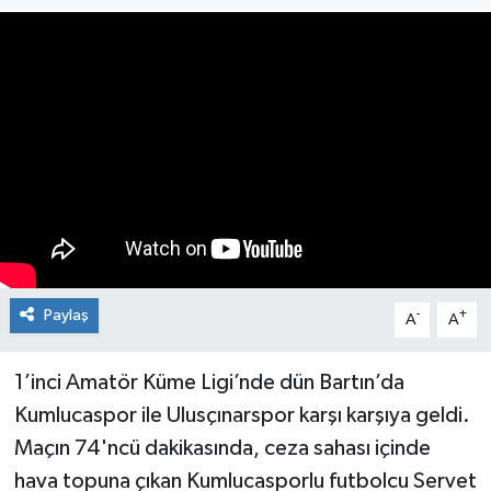
Medya
Mizah
Röportaj
Teknoloji
Paylaş
-
+
A
A
1’inci Amatör Küme Ligi’nde dün Bartın’da
Kumlucaspor ile Ulusçınarspor karşı karşıya geldi.
Maçın 74'ncü dakikasında, ceza sahası içinde
hava topuna çıkan Kumlucasporlu futbolcu Servet