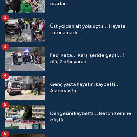
oradan…
2
Üst yoldan alt yola uçtu… Hayata
tutunamadı…
3
Feci Kaza… Karşı şeride geçti…1
ölü, 2 ağır yaralı
4
Genç yaşta hayatını kaybetti…
Alaplı yasta...
5
Dengesini kaybetti… Beton zemine
düştü…
6