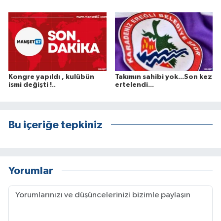
Kongre yapıldı , kulübün
Takımın sahibi yok...Son kez
ismi değişti !..
ertelendi...
Bu içeriğe tepkiniz
Yorumlar