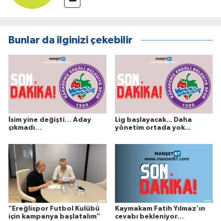
Bunlar da ilginizi çekebilir
İsim yine değişti… Aday
Lig başlayacak... Daha
çıkmadı…
yönetim ortada yok...
"Ereğlispor Futbol Kulübü
Kaymakam Fatih Yılmaz’ın
için kampanya başlatalım"
cevabı bekleniyor…