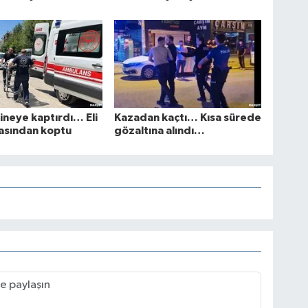
kineye kaptırdı… Eli
Kazadan kaçtı… Kısa sürede
zasından koptu
gözaltına alındı…