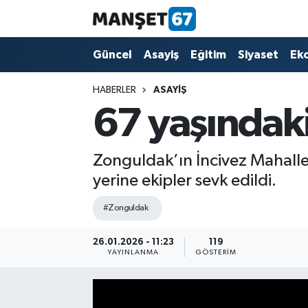
Güncel
Güncel
Asayiş
Eğitim
Siyaset
Ek
Asayiş
HABERLER
ASAYIŞ
67 yaşındaki
Siyaset
Spor
Zonguldak’ın İncivez Mahalles
yerine ekipler sevk edildi.
Eğitim
#Zonguldak
Ekonomi
26.01.2026 - 11:23
119
YAYINLANMA
GÖSTERIM
Kültür-Sanat
Magazin