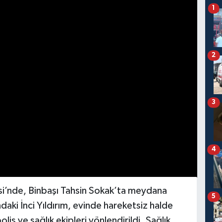
1
2
3
4
si’nde, Binbaşı Tahsin Sokak’ta meydana
5
daki İnci Yıldırım, evinde hareketsiz halde
lis ve sağlık ekipleri yönlendirildi. Sağlık