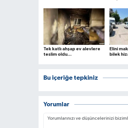
Tek katlı ahşap ev alevlere
Elini ma
teslim oldu...
bilek hi
Bu içeriğe tepkiniz
Yorumlar