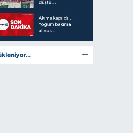
düştü…
Akıma kapıldı…
Yoğum bakıma
alındı…
ükleniyor...