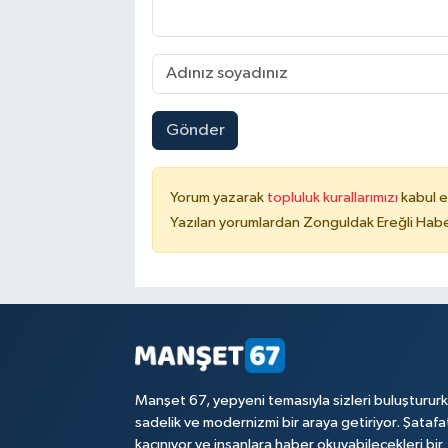
Gönder
Yorum yazarak
topluluk kurallarımızı
kabul e
Yazılan yorumlardan Zonguldak Ereğli Haber
Manşet 67, yepyeni temasıyla sizleri buluşturur
sadelik ve modernizmi bir araya getiriyor. Şataf
kaçınıyor ve insanlara haber okuyabilecekleri bir