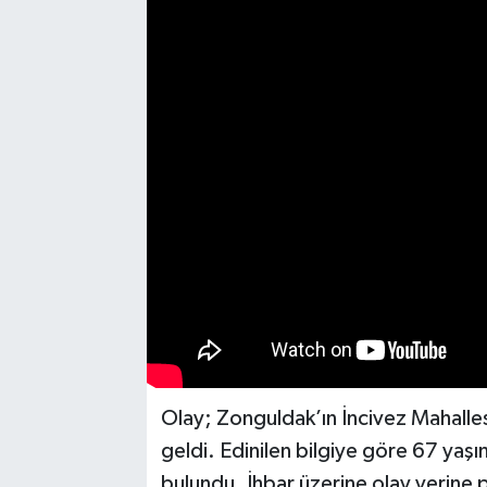
Medya
Mizah
Röportaj
Teknoloji
Olay; Zonguldak’ın İncivez Mahalle
geldi. Edinilen bilgiye göre 67 yaşın
bulundu. İhbar üzerine olay yerine po