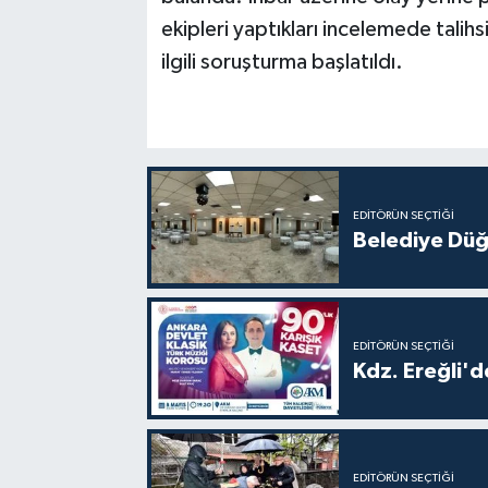
ekipleri yaptıkları incelemede talihsi
ilgili soruşturma başlatıldı.
EDITÖRÜN SEÇTIĞI
Belediye Düğ
EDITÖRÜN SEÇTIĞI
Kdz. Ereğli'd
EDITÖRÜN SEÇTIĞI