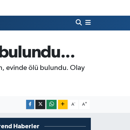
 bulundu...
ım, evinde ölü bulundu. Olay
-
+
A
A
rend Haberler