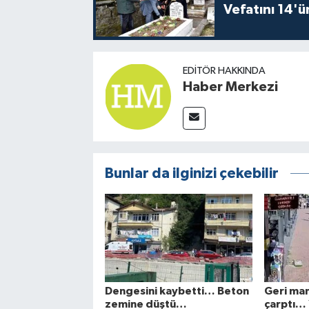
Vefatını 14'ü
EDITÖR HAKKINDA
Haber Merkezi
Bunlar da ilginizi çekebilir
Dengesini kaybetti… Beton
Geri ma
zemine düştü…
çarptı… Y