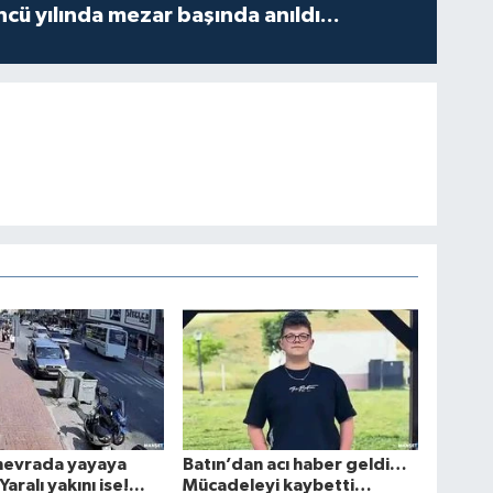
ncü yılında mezar başında anıldı...
nevrada yayaya
Batın’dan acı haber geldi…
aralı yakını ise!...
Mücadeleyi kaybetti…