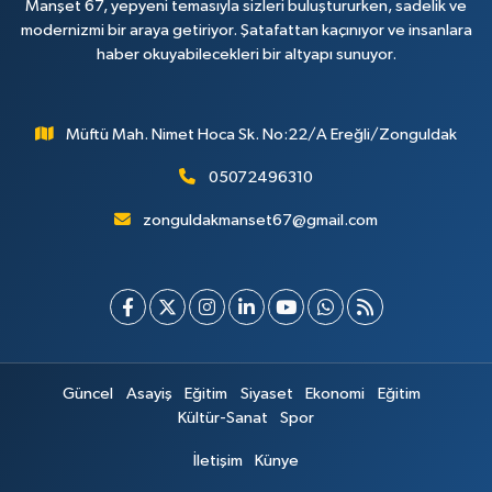
Manşet 67, yepyeni temasıyla sizleri buluştururken, sadelik ve
modernizmi bir araya getiriyor. Şatafattan kaçınıyor ve insanlara
haber okuyabilecekleri bir altyapı sunuyor.
Müftü Mah. Nimet Hoca Sk. No:22/A Ereğli/Zonguldak
05072496310
zonguldakmanset67@gmail.com
Güncel
Asayiş
Eğitim
Siyaset
Ekonomi
Eğitim
Kültür-Sanat
Spor
İletişim
Künye