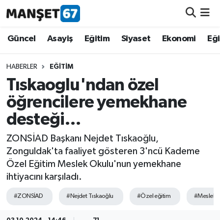
Güncel
Güncel
Asayiş
Eğitim
Siyaset
Ekonomi
Eğ
Asayiş
HABERLER
EĞITIM
Tıskaoglu'ndan özel
Siyaset
öğrencilere yemekhane
Spor
desteği…
Eğitim
ZONSİAD Başkanı Nejdet Tıskaoğlu,
Zonguldak'ta faaliyet gösteren 3'ncü Kademe
Ekonomi
Özel Eğitim Meslek Okulu'nun yemekhane
ihtiyacını karşıladı.
Kültür-Sanat
#ZONSİAD
#Nejdet Tıskaoğlu
#Özel eğitim
#Meslek o
Magazin