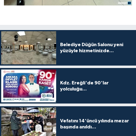
Belediye Düğün Salonu yeni
yüzüyle hizmetinizde...
Kdz. Ereğli'de 90'lar
yolculuğu...
Vefatını 14'üncü yılında mezar
başında anıldı...