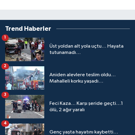
Trend Haberler
1
Üst yoldan alt yola uçtu… Hayata
tutunamadı…
2
Aniden alevlere teslim oldu…
Mahalleli korku yaşadı…
3
Feci Kaza… Karşı şeride geçti…1
ölü, 2 ağır yaralı
4
Genç yaşta hayatını kaybetti…