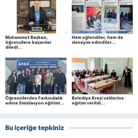
Muhammet Başkan,
Hem eğlendiler, hem de
öğrencilere başarılar
deneyim edindiler…
diledi…
Öğrencilerden Farkındalık
Belediye Kreşi velilerine
adına Simülasyon eğitimi…
eğitim verildi…
Bu içeriğe tepkiniz