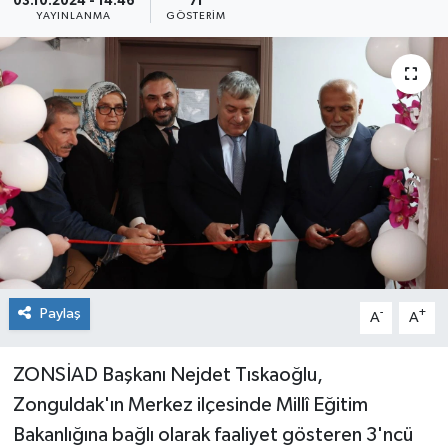
03.10.2024 - 14:46
71
YAYINLANMA
GÖSTERIM
Medya
Mizah
Röportaj
Teknoloji
Paylaş
-
+
A
A
ZONSİAD Başkanı Nejdet Tıskaoğlu,
Zonguldak'ın Merkez ilçesinde Millî Eğitim
Bakanlığına bağlı olarak faaliyet gösteren 3'ncü