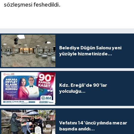
sözleşmesi feshedildi.
Belediye Düğün Salonu yeni
yüzüyle hizmetinizde...
Kdz. Ereğli'de 90'lar
yolculuğu...
Vefatını 14'üncü yılında mezar
başında anıldı...