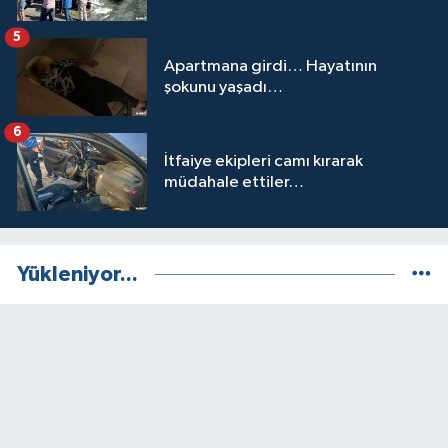
5
Apartmana girdi… Hayatının
şokunu yaşadı…
6
İtfaiye ekipleri camı kırarak
müdahale ettiler…
Yükleniyor...