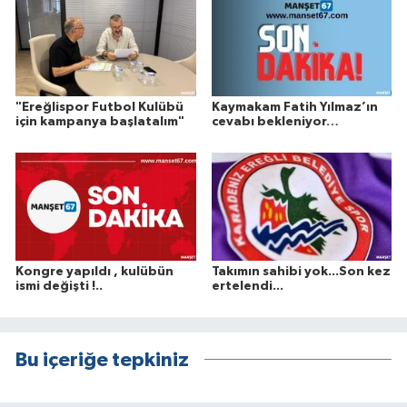
"Ereğlispor Futbol Kulübü
Kaymakam Fatih Yılmaz’ın
için kampanya başlatalım"
cevabı bekleniyor…
Kongre yapıldı , kulübün
Takımın sahibi yok...Son kez
ismi değişti !..
ertelendi...
Bu içeriğe tepkiniz