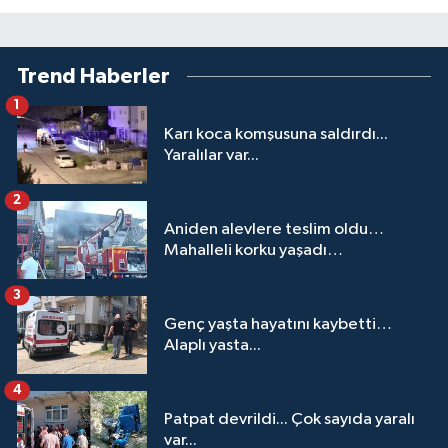
Trend Haberler
1
Karı koca komşusuna saldırdı...
Yaralılar var...
2
Aniden alevlere teslim oldu…
Mahalleli korku yaşadı…
3
Genç yaşta hayatını kaybetti…
Alaplı yasta...
4
Patpat devrildi... Çok sayıda yaralı
var...