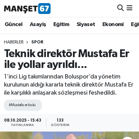
Güncel
Güncel
Asayiş
Eğitim
Siyaset
Ekonomi
Eğ
Asayiş
HABERLER
SPOR
Teknik direktör Mustafa Er
Siyaset
ile yollar ayrıldı...
Spor
1’inci Lig takımlarından Boluspor’da yönetim
kurulunun aldığı kararla teknik direktör Mustafa Er
Eğitim
ile karşılıklı anlaşarak sözleşmesi feshedildi.
Ekonomi
#Mustafa er bolu
Kültür-Sanat
08.10.2025 - 15:43
133
YAYINLANMA
GÖSTERIM
Magazin