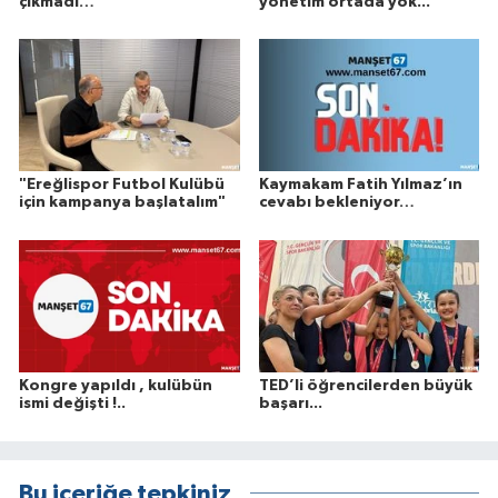
çıkmadı…
yönetim ortada yok...
"Ereğlispor Futbol Kulübü
Kaymakam Fatih Yılmaz’ın
için kampanya başlatalım"
cevabı bekleniyor…
Kongre yapıldı , kulübün
TED’li öğrencilerden büyük
ismi değişti !..
başarı...
Bu içeriğe tepkiniz