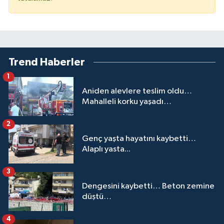
Trend Haberler
1
Aniden alevlere teslim oldu…
Mahalleli korku yaşadı…
2
Genç yaşta hayatını kaybetti…
Alaplı yasta...
3
Dengesini kaybetti… Beton zemine
düştü…
4