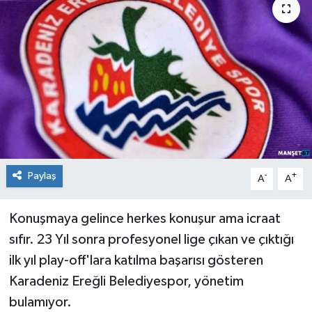
Medya
Mizah
Röportaj
Teknoloji
Paylaş
-
+
A
A
Konuşmaya gelince herkes konuşur ama icraat
sıfır. 23 Yıl sonra profesyonel lige çıkan ve çıktığı
ilk yıl play-off'lara katılma başarısı gösteren
Karadeniz Ereğli Belediyespor, yönetim
bulamıyor.