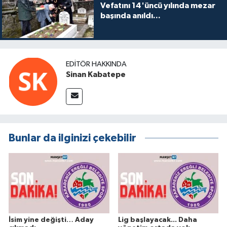
Vefatını 14'üncü yılında mezar
başında anıldı...
EDITÖR HAKKINDA
Sinan Kabatepe
Bunlar da ilginizi çekebilir
İsim yine değişti… Aday
Lig başlayacak... Daha