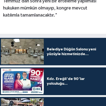
Temmuz’dan sonra yeni bir erteleme yapılması
hukuken mümkün olmayıp, kongre mevcut
katılımla tamamlanacaktır."
Belediye Düğün Salonu yeni
yüzüyle hizmetinizde...
Kdz. Ereğli'de 90'lar
yolculuğu...