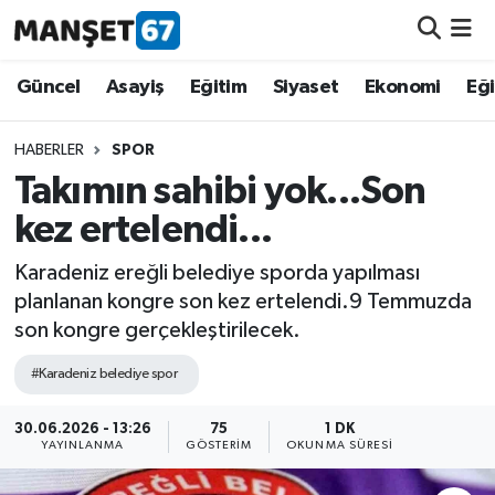
Güncel
Güncel
Asayiş
Eğitim
Siyaset
Ekonomi
Eğ
Asayiş
HABERLER
SPOR
Takımın sahibi yok...Son
Siyaset
kez ertelendi...
Spor
Karadeniz ereğli belediye sporda yapılması
planlanan kongre son kez ertelendi.9 Temmuzda
Eğitim
son kongre gerçekleştirilecek.
Ekonomi
#Karadeniz belediye spor
Kültür-Sanat
30.06.2026 - 13:26
75
1 DK
YAYINLANMA
GÖSTERIM
OKUNMA SÜRESI
Magazin