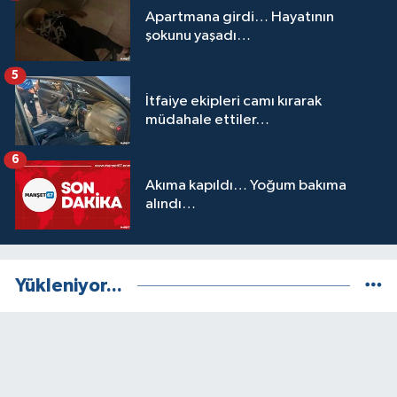
Apartmana girdi… Hayatının
şokunu yaşadı…
5
İtfaiye ekipleri camı kırarak
müdahale ettiler…
6
Akıma kapıldı… Yoğum bakıma
alındı…
Yükleniyor...