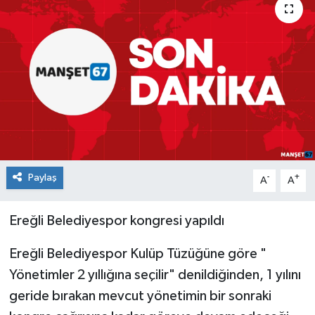
Medya
Mizah
Röportaj
Teknoloji
Paylaş
-
+
A
A
Ereğli Belediyespor kongresi yapıldı
Ereğli Belediyespor Kulüp Tüzüğüne göre "
Yönetimler 2 yıllığına seçilir" denildiğinden, 1 yılını
geride bırakan mevcut yönetimin bir sonraki