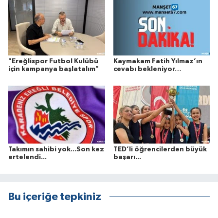
"Ereğlispor Futbol Kulübü
Kaymakam Fatih Yılmaz’ın
için kampanya başlatalım"
cevabı bekleniyor…
Takımın sahibi yok...Son kez
TED’li öğrencilerden büyük
ertelendi...
başarı...
Bu içeriğe tepkiniz