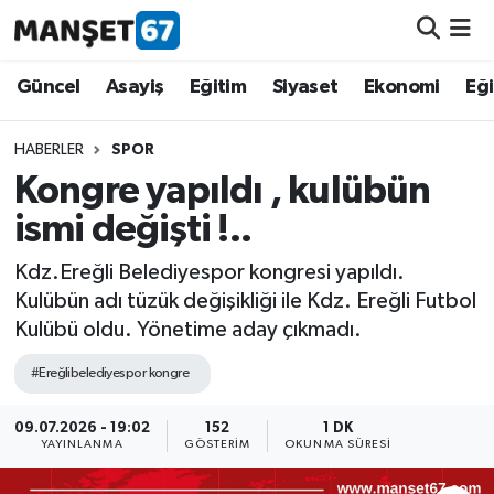
Güncel
Güncel
Asayiş
Eğitim
Siyaset
Ekonomi
Eğ
Asayiş
HABERLER
SPOR
Kongre yapıldı , kulübün
Siyaset
ismi değişti !..
Spor
Kdz.Ereğli Belediyespor kongresi yapıldı.
Kulübün adı tüzük değişikliği ile Kdz. Ereğli Futbol
Eğitim
Kulübü oldu. Yönetime aday çıkmadı.
Ekonomi
#Ereğlibelediyespor kongre
Kültür-Sanat
09.07.2026 - 19:02
152
1 DK
YAYINLANMA
GÖSTERIM
OKUNMA SÜRESI
Magazin