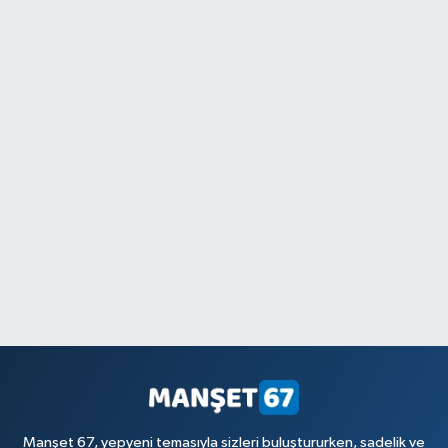
Manşet 67, yepyeni temasıyla sizleri buluştururken, sadelik ve