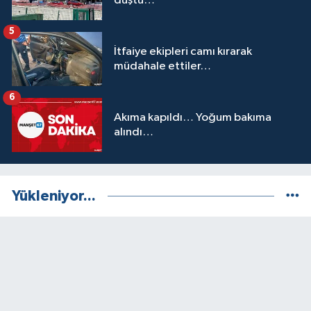
düştü…
5
İtfaiye ekipleri camı kırarak
müdahale ettiler…
6
Akıma kapıldı… Yoğum bakıma
alındı…
Yükleniyor...