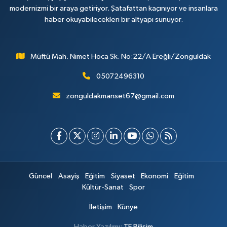
modernizmi bir araya getiriyor. Şatafattan kaçınıyor ve insanlara
haber okuyabilecekleri bir altyapı sunuyor.
Müftü Mah. Nimet Hoca Sk. No:22/A Ereğli/Zonguldak
05072496310
zonguldakmanset67@gmail.com
Güncel
Asayiş
Eğitim
Siyaset
Ekonomi
Eğitim
Kültür-Sanat
Spor
İletişim
Künye
Haber Yazılımı:
TE Bilişim