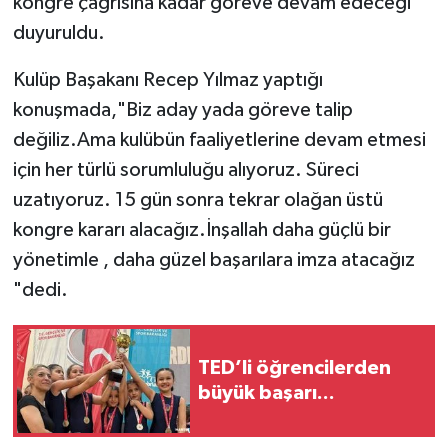
kongre çağrısına kadar göreve devam edeceği
duyuruldu.
Kulüp Başakanı Recep Yılmaz yaptığı
konuşmada,"Biz aday yada göreve talip
değiliz.Ama kulübün faaliyetlerine devam etmesi
için her türlü sorumluluğu alıyoruz. Süreci
uzatıyoruz. 15 gün sonra tekrar olağan üstü
kongre kararı alacağız.İnşallah daha güçlü bir
yönetimle , daha güzel başarılara imza atacağız
"dedi.
TED’li öğrencilerden
büyük başarı...