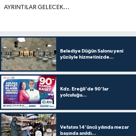
AYRINTILAR GELECEK...
Belediye Düğün Salonu yeni
yüzüyle hizmetinizde...
Kdz. Ereğli'de 90'lar
yolculuğu...
Vefatını 14'üncü yılında mezar
başında anıldı...