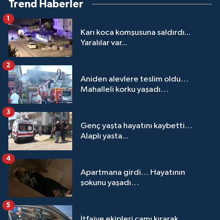
Trend Haberler
1
Karı koca komşusuna saldırdı...
Yaralılar var...
2
Aniden alevlere teslim oldu…
Mahalleli korku yaşadı…
3
Genç yaşta hayatını kaybetti…
Alaplı yasta...
4
Apartmana girdi… Hayatının
şokunu yaşadı…
5
İtfaiye ekipleri camı kırarak