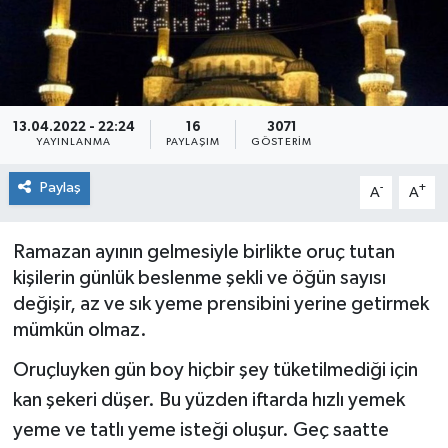
Medya
Mizah
13.04.2022 - 22:24
16
3071
Röportaj
YAYINLANMA
PAYLAŞIM
GÖSTERIM
Teknoloji
Paylaş
-
+
A
A
Ramazan ayının gelmesiyle birlikte oruç tutan
kişilerin günlük beslenme şekli ve öğün sayısı
değişir, az ve sık yeme prensibini yerine getirmek
mümkün olmaz.
Oruçluyken gün boy hiçbir şey tüketilmediği için
kan şekeri düşer. Bu yüzden iftarda hızlı yemek
yeme ve tatlı yeme isteği oluşur. Geç saatte