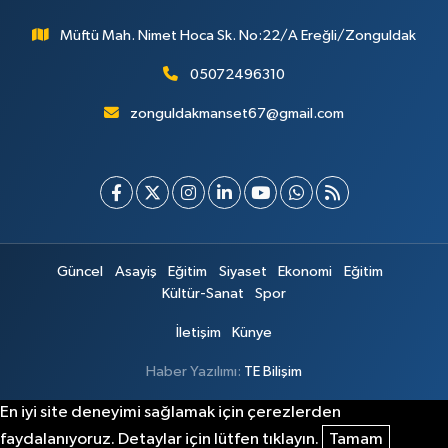
Müftü Mah. Nimet Hoca Sk. No:22/A Ereğli/Zonguldak
05072496310
zonguldakmanset67@gmail.com
Güncel
Asayiş
Eğitim
Siyaset
Ekonomi
Eğitim
Kültür-Sanat
Spor
İletişim
Künye
Haber Yazılımı:
TE Bilişim
En iyi site deneyimi sağlamak için çerezlerden
faydalanıyoruz. Detaylar için lütfen tıklayın.
Tamam