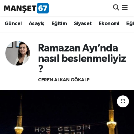
Güncel
Güncel
Asayiş
Eğitim
Siyaset
Ekonomi
Eğ
Asayiş
Ramazan Ayı’nda
Siyaset
nasıl beslenmeliyiz
?
Spor
CEREN ALKAN GÖKALP
Eğitim
Ekonomi
Kültür-Sanat
Magazin