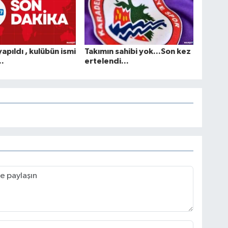
apıldı , kulübün ismi
Takımın sahibi yok...Son kez
..
ertelendi...