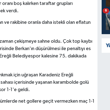
 oranı boş kalırken taraftar grupları
ek verdi.
6
an ve rakibine oranla daha istekli olan eflatun
an zaman çekişmeye sahne oldu. Çok top kaybı
Y
risinde Berkan'ın düşürülmesi ile penaltıyı es
ı Ereğli Belediyespor kalesine 75. dakikada
ıkmak için uğraşan Karadeniz Ereğli
sahası içerisinde yaşanan karambolde golü
or 1-1'e geldi.
ölümlerde net gollere geçit vermezken maç 1-1