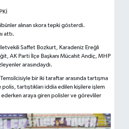
PKİ
bünler alınan skora tepki gösterdi.
ı attı.
letvekili Saffet Bozkurt, Karadeniz Ereğli
ğit, AK Parti İlçe Başkanı Mücahit Andiç, MHP
zleyenler arasındaydı.
silcisiyle bir iki taraftar arasında tartışma
polis, tartıştıkları iddia edilen kişilere işlem
 ederken araya giren polisler ve görevliler