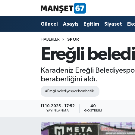
Güncel
Güncel
Asayiş
Eğitim
Siyaset
Ek
Asayiş
HABERLER
SPOR
Ereğli beled
Siyaset
Spor
Karadeniz Ereğli Belediyespor
beraberliğini aldı.
Eğitim
#Ereğli belediyespor beraberlik
Ekonomi
11.10.2025 - 17:52
40
YAYINLANMA
GÖSTERIM
Kültür-Sanat
Magazin