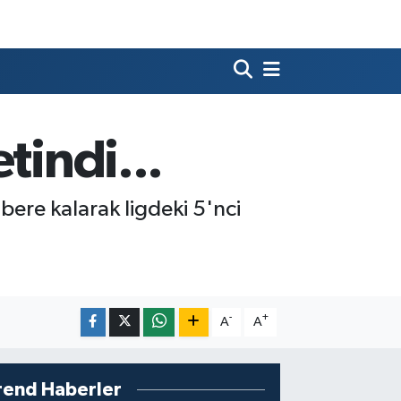
tindi...
bere kalarak ligdeki 5'nci
-
+
A
A
rend Haberler