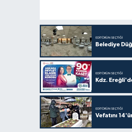
EDITÖRÜN SEÇTIĞI
Belediye Düğ
EDITÖRÜN SEÇTIĞI
Kdz. Ereğli'd
EDITÖRÜN SEÇTIĞI
Vefatını 14'ü