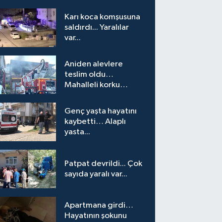
Karı koca komşusuna
saldırdı... Yaralılar
var...
Aniden alevlere
teslim oldu…
Mahalleli korku
yaşadı…
Genç yaşta hayatını
kaybetti… Alaplı
yasta...
Patpat devrildi... Çok
sayıda yaralı var...
Apartmana girdi…
Hayatının şokunu