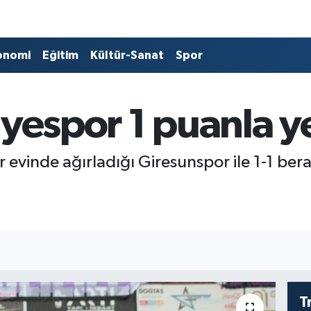
onomi
Eğitim
Kültür-Sanat
Spor
iyespor 1 puanla ye
 evinde ağırladığı Giresunspor ile 1-1 bera
T