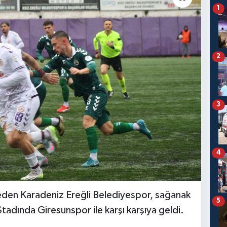
1
2
3
4
eden Karadeniz Ereğli Belediyespor, sağanak
5
tadında Giresunspor ile karşı karşıya geldi.