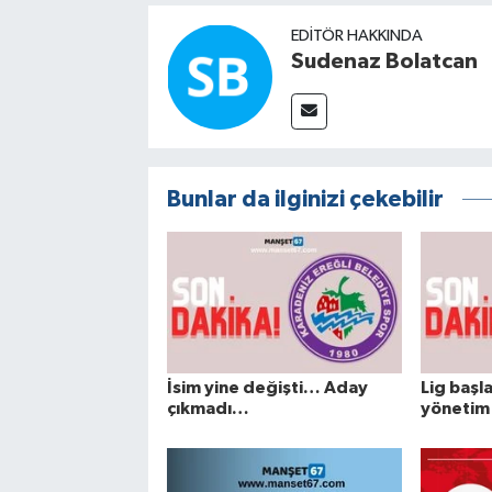
EDITÖR HAKKINDA
Sudenaz Bolatcan
Bunlar da ilginizi çekebilir
İsim yine değişti… Aday
Lig başl
çıkmadı…
yönetim 