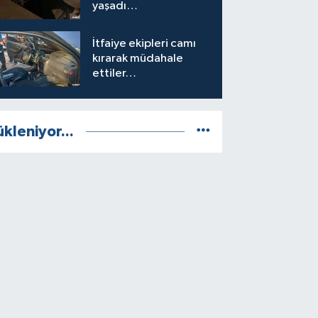
yaşadı…
İtfaiye ekipleri camı
kırarak müdahale
ettiler…
ükleniyor...