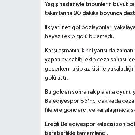
Yağış nedeniyle tribünlerin büyük bir
takımlarına 90 dakika boyunca dest
İlk yarı net gol pozisyonları yakalay
beyazlı ekip golü bulamadı.
Karşılaşmanın ikinci yarısı da zam
yapan ev sahibi ekip ceza sahası içe
geçerken rakip az kişi ile yakaladığ
golü attı.
Bu golden sonra rakip alana oyunu y
Belediyespor 85'nci dakikada ceza 
filelere gönderdi ve karşılaşmada sk
Ereğli Belediyespor kalecisi son b
beraberlikle tamamlandı.