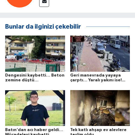
Bunlar da ilginizi çekebilir
Dengesini kaybetti… Beton
Geri manevrada yayaya
zemine düştü…
çarptı… Yaralı yakını ise!...
Batın’dan acı haber geldi…
Tek katlı ahşap ev alevlere
Mücadeleyi kaybetti…
teslim oldu...