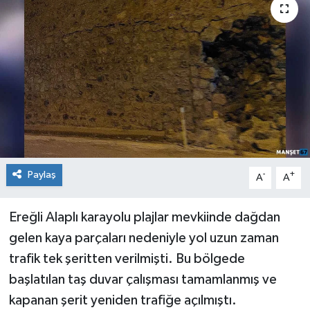
Medya
Mizah
Röportaj
Teknoloji
Paylaş
-
+
A
A
Ereğli Alaplı karayolu plajlar mevkiinde dağdan
gelen kaya parçaları nedeniyle yol uzun zaman
trafik tek şeritten verilmişti. Bu bölgede
başlatılan taş duvar çalışması tamamlanmış ve
kapanan şerit yeniden trafiğe açılmıştı.