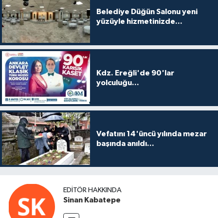
Belediye Düğün Salonu yeni
yüzüyle hizmetinizde...
Kdz. Ereğli'de 90'lar
yolculuğu...
Vefatını 14'üncü yılında mezar
başında anıldı...
EDITÖR HAKKINDA
Sinan Kabatepe