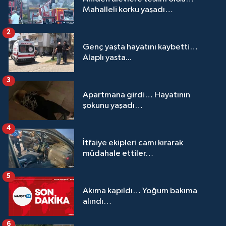
Mahalleli korku yaşadı…
2
Genç yaşta hayatını kaybetti…
Alaplı yasta...
3
Apartmana girdi… Hayatının
şokunu yaşadı…
4
İtfaiye ekipleri camı kırarak
müdahale ettiler…
5
Akıma kapıldı… Yoğum bakıma
alındı…
6