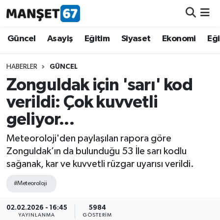
Güncel
Güncel
Asayiş
Eğitim
Siyaset
Ekonomi
Eğ
Asayiş
HABERLER
GÜNCEL
Zonguldak için 'sarı' kod
Siyaset
verildi: Çok kuvvetli
Spor
geliyor...
Eğitim
Meteoroloji'den paylaşılan rapora göre
Zonguldak’ın da bulunduğu 53 İle sarı kodlu
Ekonomi
sağanak, kar ve kuvvetli rüzgar uyarısı verildi.
#Meteoroloji
Kültür-Sanat
02.02.2026 - 16:45
5984
Magazin
YAYINLANMA
GÖSTERIM