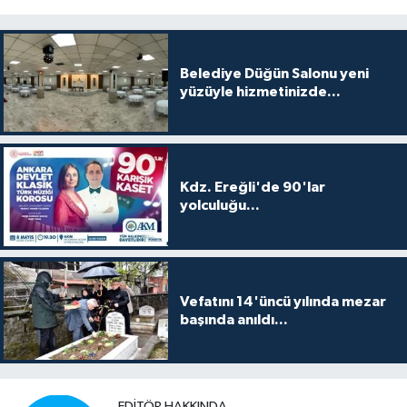
Belediye Düğün Salonu yeni
yüzüyle hizmetinizde...
Kdz. Ereğli'de 90'lar
yolculuğu...
Vefatını 14'üncü yılında mezar
başında anıldı...
EDITÖR HAKKINDA