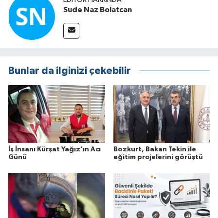
Sude Naz Bolatcan
Bunlar da ilginizi çekebilir
İş İnsanı Kürşat Yağız’ın Acı
Bozkurt, Bakan Tekin ile
Günü
eğitim projelerini görüştü