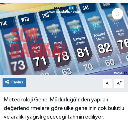
Medya
Mizah
Röportaj
Teknoloji
Paylaş
-
+
A
A
Meteoroloji Genel Müdürlüğü'nden yapılan
değerlendirmelere göre ülke genelinin çok bulutlu
ve aralıklı yağışlı geçeceği tahmin ediliyor.