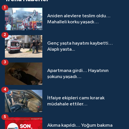
1
Aniden alevlere teslim oldu…
Mahalleli korku yaşadı…
2
Genç yaşta hayatını kaybetti…
Alaplı yasta...
3
Apartmana girdi… Hayatının
şokunu yaşadı…
4
İtfaiye ekipleri camı kırarak
müdahale ettiler…
5
Akıma kapıldı… Yoğum bakıma