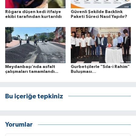
Rögara düşen kedi itfaiye
Güvenli Şekilde Backlink
ekibi tarafından kurtarıldı
Paketi Süreci Nasıl Yapılır?
Meydanbaşı'nda asfalt
Gurbetçilerle "Sıla-i Rahim"
çalışmaları tamamlandı...
Buluşması…
Bu içeriğe tepkiniz
Yorumlar