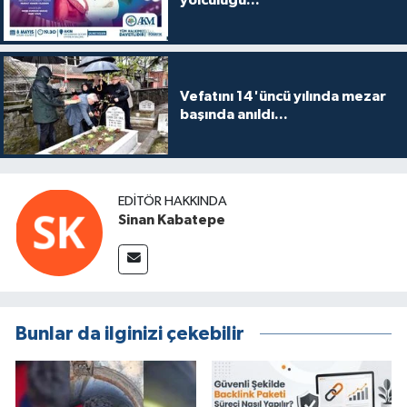
yolculuğu...
Vefatını 14'üncü yılında mezar
başında anıldı...
EDITÖR HAKKINDA
Sinan Kabatepe
Bunlar da ilginizi çekebilir