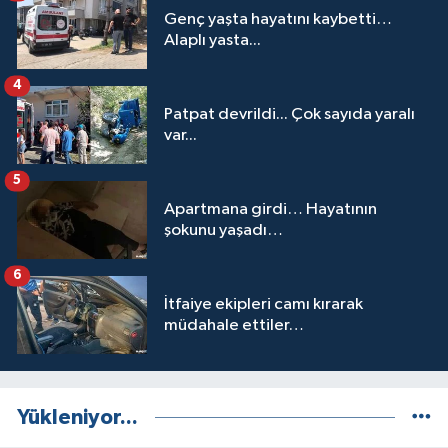
Genç yaşta hayatını kaybetti…
Alaplı yasta...
4
Patpat devrildi... Çok sayıda yaralı
var...
5
Apartmana girdi… Hayatının
şokunu yaşadı…
6
İtfaiye ekipleri camı kırarak
müdahale ettiler…
Yükleniyor...