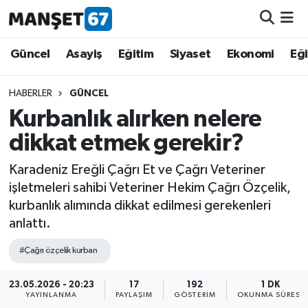
Güncel
Güncel
Asayiş
Eğitim
Siyaset
Ekonomi
Eğ
Asayiş
HABERLER
GÜNCEL
Kurbanlık alırken nelere
Siyaset
dikkat etmek gerekir?
Spor
Karadeniz Ereğli Çağrı Et ve Çağrı Veteriner
işletmeleri sahibi Veteriner Hekim Çağrı Özçelik,
Eğitim
kurbanlık alımında dikkat edilmesi gerekenleri
anlattı.
Ekonomi
#Çağrı özçelik kurban
Kültür-Sanat
23.05.2026 - 20:23
17
192
1 DK
YAYINLANMA
PAYLAŞIM
GÖSTERIM
OKUNMA SÜRESI
Magazin