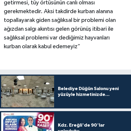
getirmesi, tüy örtüsünün canlı olması
gerekmektedir. Aksi takdirde kurban alanına
topallayarak giden sağlıksal bir problemi olan
ağızdan salgı akıntısı gelen görünüş itibari ile
sağlıksal problemi var dediğimiz hayvanları
kurban olarak kabul edemeyiz”
Belediye Düğün Salonu yeni
yüzüyle hizmetinizde...
Kdz. Ereğli'de 90'lar