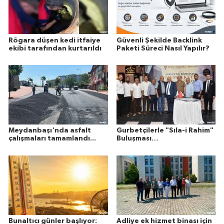
Rögara düşen kedi itfaiye
Güvenli Şekilde Backlink
ekibi tarafından kurtarıldı
Paketi Süreci Nasıl Yapılır?
Meydanbaşı'nda asfalt
Gurbetçilerle "Sıla-i Rahim"
çalışmaları tamamlandı...
Buluşması…
Bunaltıcı günler başlıyor:
Adliye ek hizmet binası için