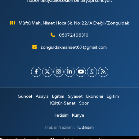
haber okuyabilecekleri bir altyapı sunuyor.
Müftü Mah. Nimet Hoca Sk. No:22/A Ereğli/Zonguldak
05072496310
zonguldakmanset67@gmail.com
Güncel
Asayiş
Eğitim
Siyaset
Ekonomi
Eğitim
Kültür-Sanat
Spor
İletişim
Künye
Haber Yazılımı:
TE Bilişim