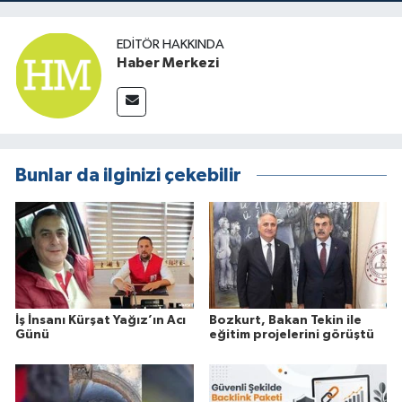
EDITÖR HAKKINDA
Haber Merkezi
Bunlar da ilginizi çekebilir
İş İnsanı Kürşat Yağız’ın Acı
Bozkurt, Bakan Tekin ile
Günü
eğitim projelerini görüştü