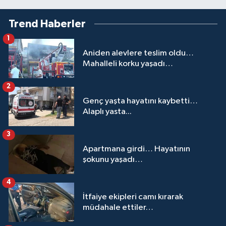
Trend Haberler
1
Aniden alevlere teslim oldu…
Mahalleli korku yaşadı…
2
Genç yaşta hayatını kaybetti…
Alaplı yasta...
3
Apartmana girdi… Hayatının
şokunu yaşadı…
4
İtfaiye ekipleri camı kırarak
müdahale ettiler…