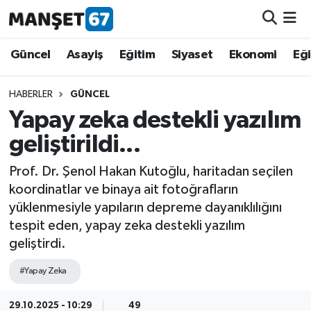
Güncel
Güncel
Asayiş
Eğitim
Siyaset
Ekonomi
Eğ
Asayiş
HABERLER
GÜNCEL
Yapay zeka destekli yazılım
Siyaset
geliştirildi...
Spor
Prof. Dr. Şenol Hakan Kutoğlu, haritadan seçilen
koordinatlar ve binaya ait fotoğrafların
Eğitim
yüklenmesiyle yapıların depreme dayanıklılığını
tespit eden, yapay zeka destekli yazılım
Ekonomi
geliştirdi.
Kültür-Sanat
#Yapay Zeka
Magazin
29.10.2025 - 10:29
49