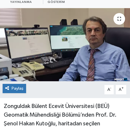
YAYINLANMA
GÖSTERIM
Medya
Mizah
Röportaj
Teknoloji
Paylaş
-
+
A
A
Zonguldak Bülent Ecevit Üniversitesi (BEÜ)
Geomatik Mühendisliği Bölümü’nden Prof. Dr.
Şenol Hakan Kutoğlu, haritadan seçilen