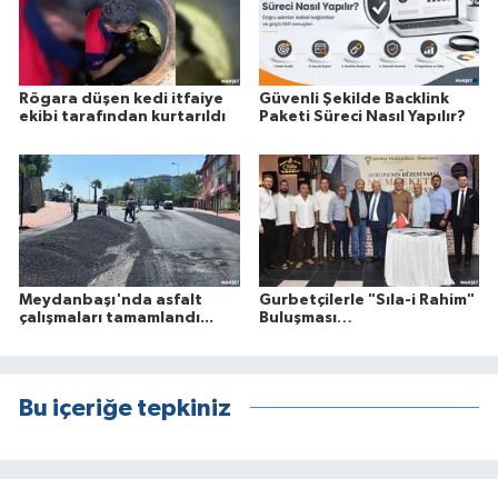
Rögara düşen kedi itfaiye
Güvenli Şekilde Backlink
ekibi tarafından kurtarıldı
Paketi Süreci Nasıl Yapılır?
Meydanbaşı'nda asfalt
Gurbetçilerle "Sıla-i Rahim"
çalışmaları tamamlandı...
Buluşması…
Bu içeriğe tepkiniz