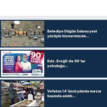
Belediye Düğün Salonu yeni
yüzüyle hizmetinizde...
Kdz. Ereğli'de 90'lar
yolculuğu...
Vefatını 14'üncü yılında mezar
başında anıldı...