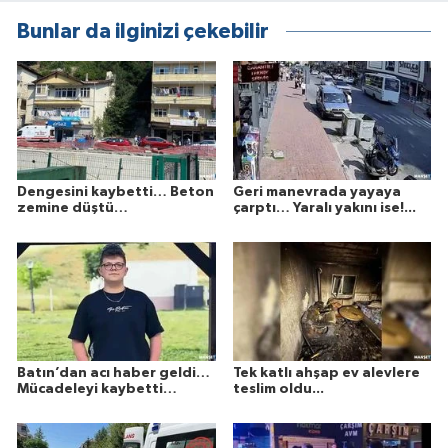
Bunlar da ilginizi çekebilir
Dengesini kaybetti… Beton
Geri manevrada yayaya
zemine düştü…
çarptı… Yaralı yakını ise!...
Batın’dan acı haber geldi…
Tek katlı ahşap ev alevlere
Mücadeleyi kaybetti…
teslim oldu...