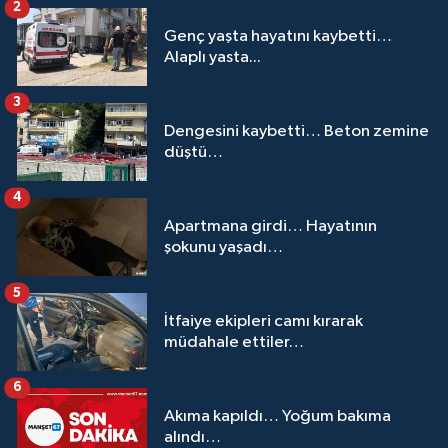
2
Genç yaşta hayatını kaybetti…
Alaplı yasta...
3
Dengesini kaybetti… Beton zemine
düştü…
4
Apartmana girdi… Hayatının
şokunu yaşadı…
5
İtfaiye ekipleri camı kırarak
müdahale ettiler…
6
Akıma kapıldı… Yoğum bakıma
alındı…