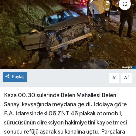
Medya
Mizah
Röportaj
Teknoloji
Paylaş
-
+
A
A
Kaza 00.30 sularında Belen Mahallesi Belen
Sanayi kavşağında meydana geldi. İddiaya göre
P.A. idaresindeki 06 ZNT 46 plakalı otomobil,
sürücüsünün direksiyon hakimiyetini kaybetmesi
sonucu refüjü aşarak su kanalına uçtu. Parçalara