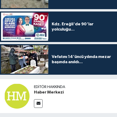
Kdz. Ereğli'de 90'lar
yolculuğu...
Vefatını 14'üncü yılında mezar
başında anıldı...
EDITÖR HAKKINDA
Haber Merkezi