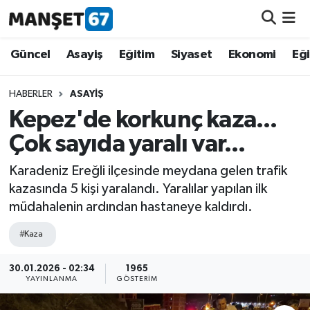
Güncel
Güncel
Asayiş
Eğitim
Siyaset
Ekonomi
Eğ
Asayiş
HABERLER
ASAYIŞ
Kepez'de korkunç kaza...
Siyaset
Çok sayıda yaralı var...
Spor
Karadeniz Ereğli ilçesinde meydana gelen trafik
kazasında 5 kişi yaralandı. Yaralılar yapılan ilk
Eğitim
müdahalenin ardından hastaneye kaldırdı.
Ekonomi
#Kaza
Kültür-Sanat
30.01.2026 - 02:34
1965
YAYINLANMA
GÖSTERIM
Magazin