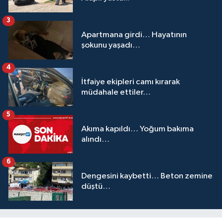
3
Apartmana girdi… Hayatının
şokunu yaşadı…
4
İtfaiye ekipleri camı kırarak
müdahale ettiler…
5
Akıma kapıldı… Yoğum bakıma
alındı…
6
Dengesini kaybetti… Beton zemine
düştü…