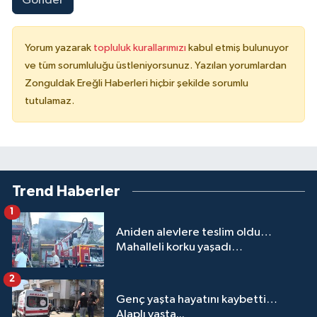
Gönder
Yorum yazarak
topluluk kurallarımızı
kabul etmiş bulunuyor
ve tüm sorumluluğu üstleniyorsunuz. Yazılan yorumlardan
Zonguldak Ereğli Haberleri hiçbir şekilde sorumlu
tutulamaz.
Trend Haberler
1
Aniden alevlere teslim oldu…
Mahalleli korku yaşadı…
2
Genç yaşta hayatını kaybetti…
Alaplı yasta...