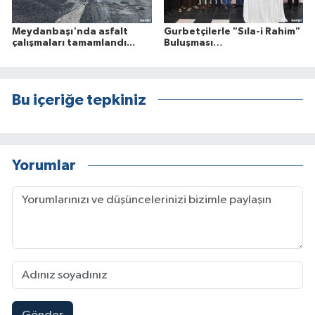
Meydanbaşı'nda asfalt
Gurbetçilerle "Sıla-i Rahim"
çalışmaları tamamlandı...
Buluşması…
Bu içeriğe tepkiniz
Yorumlar