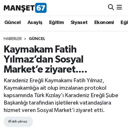
Güncel
Güncel
Asayiş
Eğitim
Siyaset
Ekonomi
Eğ
Asayiş
HABERLER
GÜNCEL
Kaymakam Fatih
Siyaset
Yılmaz’dan Sosyal
Spor
Market’e ziyaret....
Eğitim
Karadeniz Ereğli Kaymakamı Fatih Yılmaz,
Kaymakamlığa ait olup imzalanan protokol
Ekonomi
kapsamında Türk Kızılay'ı Karadeniz Ereğli Şube
Başkanlığı tarafından işletilerek vatandaşlara
Kültür-Sanat
hizmet veren Sosyal Market’i ziyaret etti.
#Fatih yılmaz
Magazin