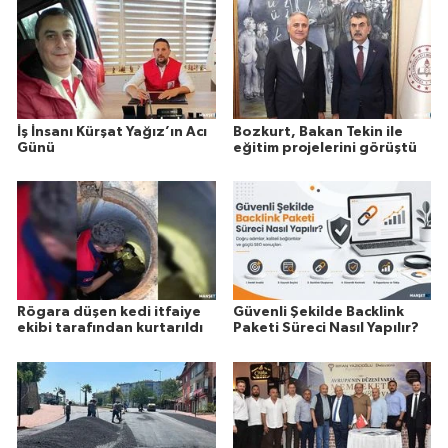
İş İnsanı Kürşat Yağız’ın Acı
Bozkurt, Bakan Tekin ile
Günü
eğitim projelerini görüştü
Rögara düşen kedi itfaiye
Güvenli Şekilde Backlink
ekibi tarafından kurtarıldı
Paketi Süreci Nasıl Yapılır?