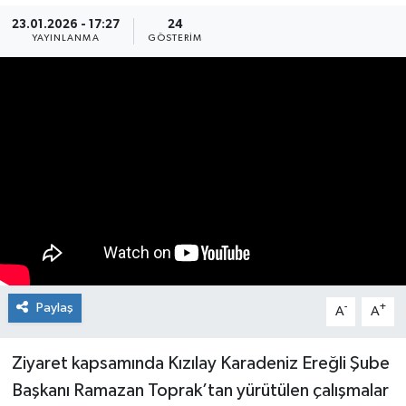
23.01.2026 - 17:27
24
Medya
YAYINLANMA
GÖSTERIM
Mizah
Röportaj
Teknoloji
Paylaş
-
+
A
A
Ziyaret kapsamında Kızılay Karadeniz Ereğli Şube
Başkanı Ramazan Toprak’tan yürütülen çalışmalar