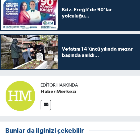
Kdz. Ereğli'de 90'lar
yolculuğu...
Vefatını 14'üncü yılında mezar
başında anıldı...
EDITÖR HAKKINDA
Haber Merkezi
Bunlar da ilginizi çekebilir