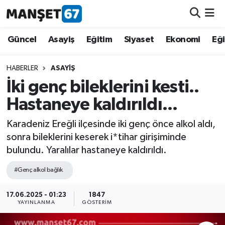
Güncel
Güncel
Asayiş
Eğitim
Siyaset
Ekonomi
Eğ
Asayiş
HABERLER
ASAYIŞ
İki genç bileklerini kesti..
Siyaset
Hastaneye kaldırıldı...
Spor
Karadeniz Ereğli ilçesinde iki genç önce alkol aldı,
sonra bileklerini keserek i*tihar girişiminde
Eğitim
bulundu. Yaralılar hastaneye kaldırıldı.
Ekonomi
#Genç alkol bağlık
Kültür-Sanat
17.06.2025 - 01:23
1847
YAYINLANMA
GÖSTERIM
Magazin