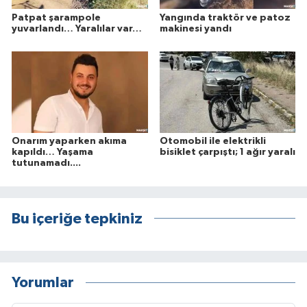
Patpat şarampole
Yangında traktör ve patoz
yuvarlandı… Yaralılar var…
makinesi yandı
Onarım yaparken akıma
Otomobil ile elektrikli
kapıldı… Yaşama
bisiklet çarpıştı; 1 ağır yaralı
tutunamadı....
Bu içeriğe tepkiniz
Yorumlar