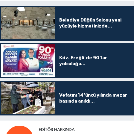
Belediye Düğün Salonu yeni
yüzüyle hizmetinizde...
Kdz. Ereğli'de 90'lar
yolculuğu...
Vefatını 14'üncü yılında mezar
başında anıldı...
EDITÖR HAKKINDA