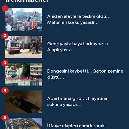
1
Aniden alevlere teslim oldu…
Mahalleli korku yaşadı…
2
Genç yaşta hayatını kaybetti…
Alaplı yasta...
3
Dengesini kaybetti… Beton zemine
düştü…
4
Apartmana girdi… Hayatının
şokunu yaşadı…
5
İtfaiye ekipleri camı kırarak