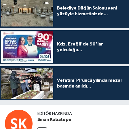
Belediye Düğün Salonu yeni
yüzüyle hizmetinizde...
Kdz. Ereğli'de 90'lar
yolculuğu...
Vefatını 14'üncü yılında mezar
başında anıldı...
EDITÖR HAKKINDA
Sinan Kabatepe