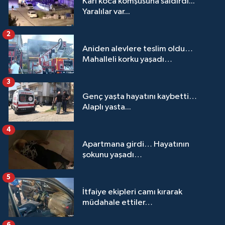
Karı koca komşusuna saldırdı...
Yaralılar var...
2
Aniden alevlere teslim oldu…
Mahalleli korku yaşadı…
3
Genç yaşta hayatını kaybetti…
Alaplı yasta...
4
Apartmana girdi… Hayatının
şokunu yaşadı…
5
İtfaiye ekipleri camı kırarak
müdahale ettiler…