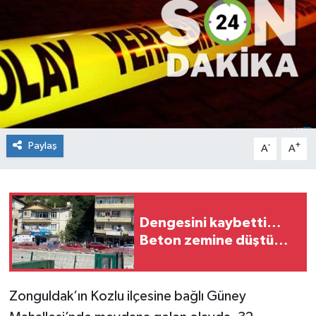
Medya
Mizah
Röportaj
Teknoloji
Paylaş
-
+
A
A
Dengesini kaybetti…
Beton zemine düştü…
Zonguldak’ın Kozlu ilçesine bağlı Güney