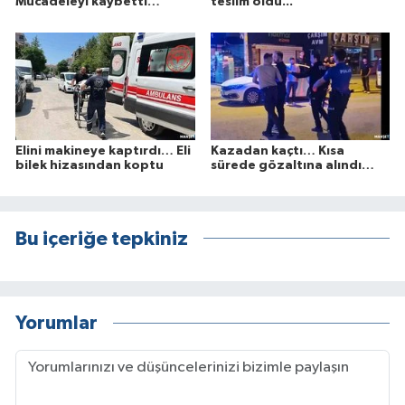
Mücadeleyi kaybetti…
teslim oldu...
Elini makineye kaptırdı… Eli
Kazadan kaçtı… Kısa
bilek hizasından koptu
sürede gözaltına alındı…
Bu içeriğe tepkiniz
Yorumlar