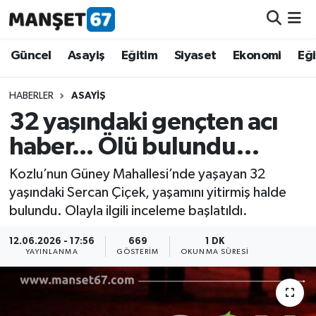
Güncel
Güncel
Asayiş
Eğitim
Siyaset
Ekonomi
Eğ
Asayiş
HABERLER
ASAYIŞ
32 yaşındaki gençten acı
Siyaset
haber... Ölü bulundu…
Spor
Kozlu’nun Güney Mahallesi’nde yaşayan 32
yaşındaki Sercan Çiçek, yaşamını yitirmiş halde
Eğitim
bulundu. Olayla ilgili inceleme başlatıldı.
Ekonomi
12.06.2026 - 17:56
669
1 DK
YAYINLANMA
GÖSTERIM
OKUNMA SÜRESI
Kültür-Sanat
Magazin