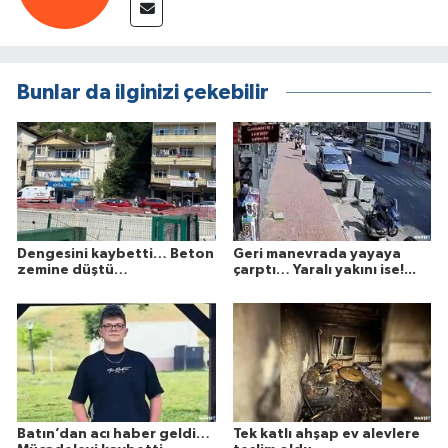
Bunlar da ilginizi çekebilir
Dengesini kaybetti… Beton
Geri manevrada yayaya
zemine düştü…
çarptı… Yaralı yakını ise!...
Batın’dan acı haber geldi…
Tek katlı ahşap ev alevlere