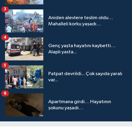
3
Aniden alevlere teslim oldu…
Mahalleli korku yaşadı…
4
Genç yaşta hayatını kaybetti…
Alaplı yasta...
5
Patpat devrildi... Çok sayıda yaralı
var...
6
Apartmana girdi… Hayatının
şokunu yaşadı…