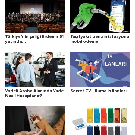
Türkiye’nin çeliği Erdemir 61
Taşıtyakıt benzin istasyonu
yaşında…
mobil ödeme
Vadeli Araba Alımında Vade
Secret CV - Bursa İş İlanları
Nasıl Hesaplanır?