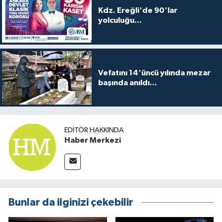
Kdz. Ereğli'de 90'lar
yolculuğu...
Vefatını 14'üncü yılında mezar
başında anıldı...
EDITÖR HAKKINDA
Haber Merkezi
Bunlar da ilginizi çekebilir