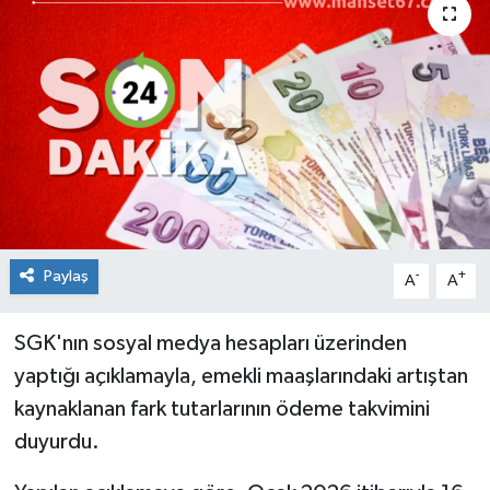
Medya
Mizah
Röportaj
Teknoloji
Paylaş
-
+
A
A
SGK'nın sosyal medya hesapları üzerinden
yaptığı açıklamayla, emekli maaşlarındaki artıştan
kaynaklanan fark tutarlarının ödeme takvimini
duyurdu.