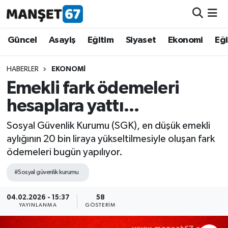
Güncel
Güncel
Asayiş
Eğitim
Siyaset
Ekonomi
Eğ
Asayiş
HABERLER
EKONOMI
Emekli fark ödemeleri
Siyaset
hesaplara yattı...
Spor
Sosyal Güvenlik Kurumu (SGK), en düşük emekli
aylığının 20 bin liraya yükseltilmesiyle oluşan fark
Eğitim
ödemeleri bugün yapılıyor.
Ekonomi
#Sosyal güvenlik kurumu
Kültür-Sanat
04.02.2026 - 15:37
58
YAYINLANMA
GÖSTERIM
Magazin