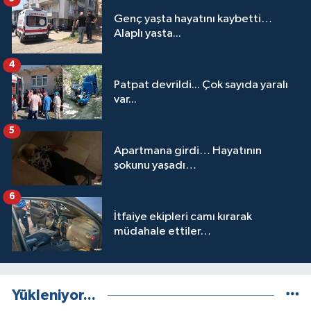
Genç yaşta hayatını kaybetti…
Alaplı yasta...
4
Patpat devrildi... Çok sayıda yaralı
var...
5
Apartmana girdi… Hayatının
şokunu yaşadı…
6
İtfaiye ekipleri camı kırarak
müdahale ettiler…
Yükleniyor...