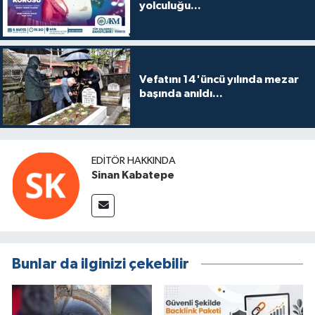
yolculuğu...
Vefatını 14'üncü yılında mezar
başında anıldı...
EDITÖR HAKKINDA
Sinan Kabatepe
Bunlar da ilginizi çekebilir