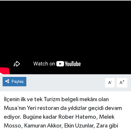
Medya
Mizah
Röportaj
Teknoloji
Paylaş
-
+
A
A
İlçenin ilk ve tek Turizm belgeli mekânı olan
Musa’nın Yeri restoran da yıldızlar geçidi devam
ediyor. Bugüne kadar Rober Hatemo, Melek
Mosso, Kamuran Akkor, Ekin Uzunlar, Zara gibi