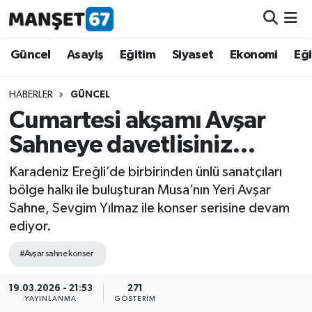
Güncel
Güncel
Asayiş
Eğitim
Siyaset
Ekonomi
Eğ
Asayiş
HABERLER
GÜNCEL
Cumartesi akşamı Avşar
Siyaset
Sahneye davetlisiniz…
Spor
Karadeniz Ereğli’de birbirinden ünlü sanatçıları
bölge halkı ile buluşturan Musa’nın Yeri Avşar
Eğitim
Sahne, Sevgim Yılmaz ile konser serisine devam
ediyor.
Ekonomi
#Avşar sahne konser
Kültür-Sanat
19.03.2026 - 21:53
271
YAYINLANMA
GÖSTERIM
Magazin