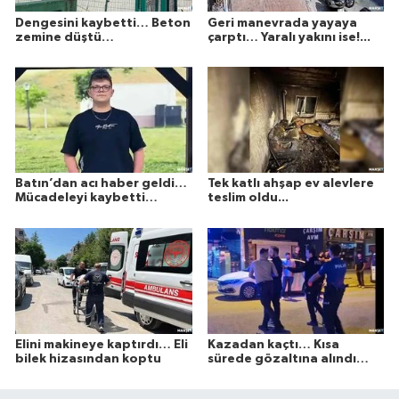
Dengesini kaybetti… Beton
Geri manevrada yayaya
zemine düştü…
çarptı… Yaralı yakını ise!...
Batın’dan acı haber geldi…
Tek katlı ahşap ev alevlere
Mücadeleyi kaybetti…
teslim oldu...
Elini makineye kaptırdı… Eli
Kazadan kaçtı… Kısa
bilek hizasından koptu
sürede gözaltına alındı…