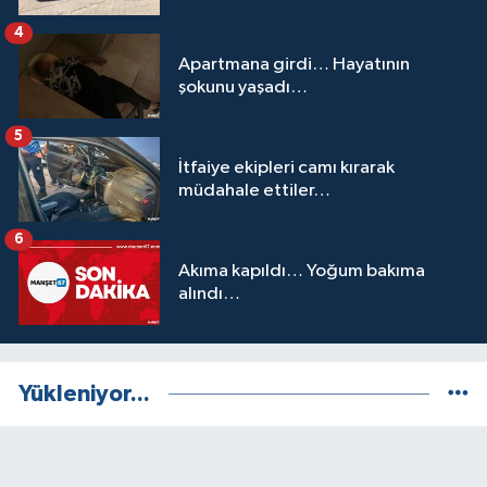
4
Apartmana girdi… Hayatının
şokunu yaşadı…
5
İtfaiye ekipleri camı kırarak
müdahale ettiler…
6
Akıma kapıldı… Yoğum bakıma
alındı…
Yükleniyor...