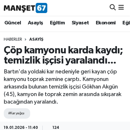
Güncel
Güncel
Asayiş
Eğitim
Siyaset
Ekonomi
Eğ
Asayiş
HABERLER
ASAYIŞ
Çöp kamyonu karda kaydı;
Siyaset
temizlik işçisi yaralandı...
Spor
Bartın'da yoldaki kar nedeniyle geri kayan çöp
kamyonu toprak zemine çarptı. Kamyonun
Eğitim
arkasında bulunan temizlik işçisi Gökhan Akgün
(45), kamyon ile toprak zemin arasında sıkışarak
Ekonomi
bacağından yaralandı.
Kültür-Sanat
#Kar yağışı
Magazin
19.01.2026 - 11:40
124