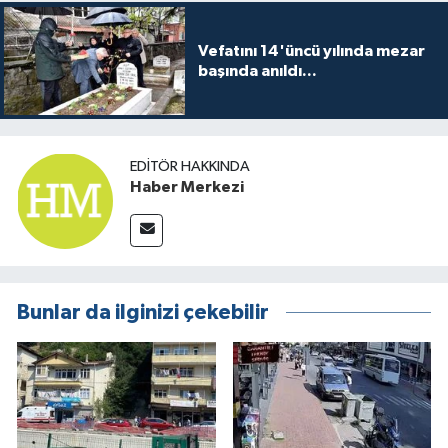
Vefatını 14'üncü yılında mezar
başında anıldı...
EDITÖR HAKKINDA
Haber Merkezi
Bunlar da ilginizi çekebilir