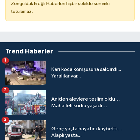
Zonguldak Ereğli Haberleri hiçbir şekilde sorumlu
tutulamaz.
Trend Haberler
1
Karı koca komşusuna saldırdı...
Yaralılar var...
2
Aniden alevlere teslim oldu…
Mahalleli korku yaşadı…
3
Genç yaşta hayatını kaybetti…
Alaplı yasta...