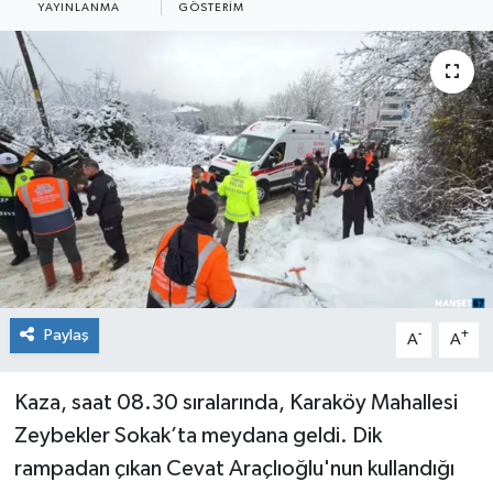
YAYINLANMA
GÖSTERIM
Medya
Mizah
Röportaj
Teknoloji
Paylaş
-
+
A
A
Kaza, saat 08.30 sıralarında, Karaköy Mahallesi
Zeybekler Sokak’ta meydana geldi. Dik
rampadan çıkan Cevat Araçlıoğlu'nun kullandığı