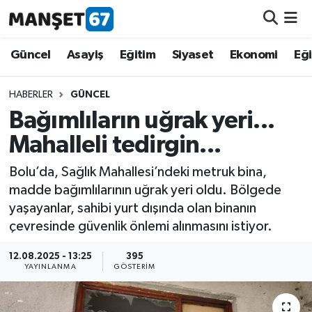
Güncel
Güncel
Asayiş
Eğitim
Siyaset
Ekonomi
Eğ
Asayiş
HABERLER
GÜNCEL
Bağımlıların uğrak yeri...
Siyaset
Mahalleli tedirgin...
Spor
Bolu’da, Sağlık Mahallesi’ndeki metruk bina,
madde bağımlılarının uğrak yeri oldu. Bölgede
Eğitim
yaşayanlar, sahibi yurt dışında olan binanın
çevresinde güvenlik önlemi alınmasını istiyor.
Ekonomi
12.08.2025 - 13:25
395
Kültür-Sanat
YAYINLANMA
GÖSTERIM
Magazin