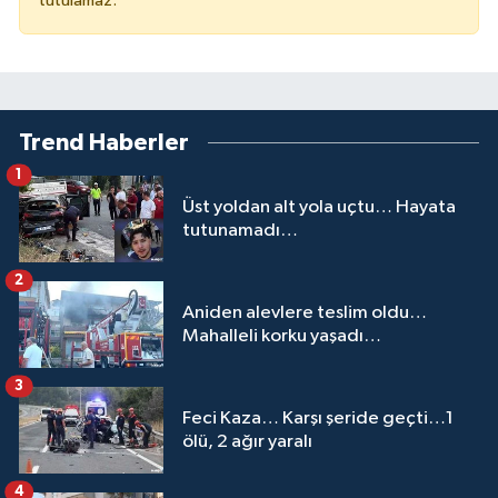
tutulamaz.
Trend Haberler
1
Üst yoldan alt yola uçtu… Hayata
tutunamadı…
2
Aniden alevlere teslim oldu…
Mahalleli korku yaşadı…
3
Feci Kaza… Karşı şeride geçti…1
ölü, 2 ağır yaralı
4