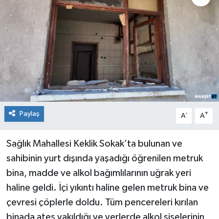
Medya
Mizah
Röportaj
Teknoloji
Paylaş
-
+
A
A
Sağlık Mahallesi Keklik Sokak’ta bulunan ve
sahibinin yurt dışında yaşadığı öğrenilen metruk
bina, madde ve alkol bağımlılarının uğrak yeri
haline geldi. İçi yıkıntı haline gelen metruk bina ve
çevresi çöplerle doldu. Tüm pencereleri kırılan
binada ateş yakıldığı ve yerlerde alkol şişelerinin