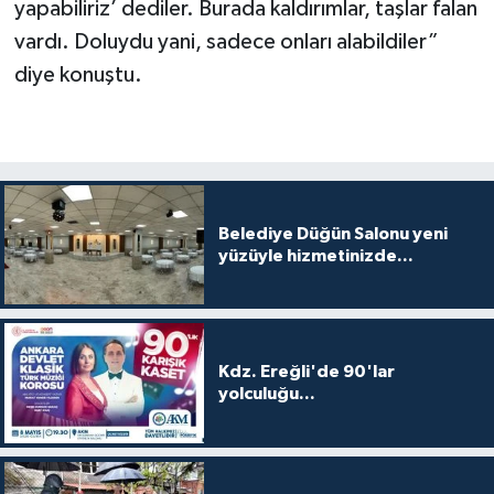
yapabiliriz’ dediler. Burada kaldırımlar, taşlar falan
vardı. Doluydu yani, sadece onları alabildiler”
diye konuştu.
Belediye Düğün Salonu yeni
yüzüyle hizmetinizde...
Kdz. Ereğli'de 90'lar
yolculuğu...