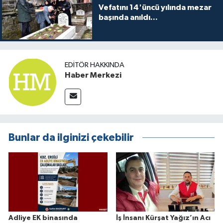
Vefatını 14'üncü yılında mezar
başında anıldı...
EDITÖR HAKKINDA
Haber Merkezi
Bunlar da ilginizi çekebilir
Adliye EK binasında
İş İnsanı Kürşat Yağız’ın Acı