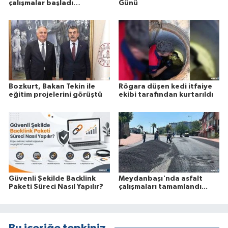
çalışmalar başladı…
Günü
Bozkurt, Bakan Tekin ile
Rögara düşen kedi itfaiye
eğitim projelerini görüştü
ekibi tarafından kurtarıldı
Güvenli Şekilde Backlink
Meydanbaşı'nda asfalt
Paketi Süreci Nasıl Yapılır?
çalışmaları tamamlandı...
Bu içeriğe tepkiniz