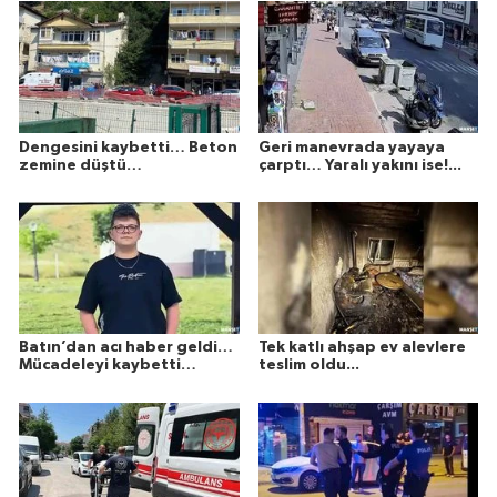
Dengesini kaybetti… Beton
Geri manevrada yayaya
zemine düştü…
çarptı… Yaralı yakını ise!...
Batın’dan acı haber geldi…
Tek katlı ahşap ev alevlere
Mücadeleyi kaybetti…
teslim oldu...