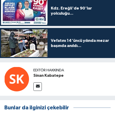
Kdz. Ereğli'de 90'lar
yolculuğu...
Vefatını 14'üncü yılında mezar
başında anıldı...
EDITÖR HAKKINDA
Sinan Kabatepe
Bunlar da ilginizi çekebilir