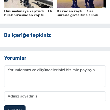
Elini makineye kaptırdı… Eli
Kazadan kaçtı… Kısa
bilek hizasından koptu
sürede gözaltına alındı…
Bu içeriğe tepkiniz
Yorumlar