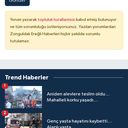
Gönder
Yorum yazarak
topluluk kurallarımızı
kabul etmiş bulunuyor
ve tüm sorumluluğu üstleniyorsunuz. Yazılan yorumlardan
Zonguldak Ereğli Haberleri hiçbir şekilde sorumlu
tutulamaz.
Trend Haberler
1
Aniden alevlere teslim oldu…
Mahalleli korku yaşadı…
2
Genç yaşta hayatını kaybetti…
Alaplı yasta...