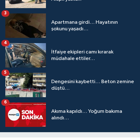
3
Apartmana girdi… Hayatının
şokunu yaşadı…
4
İtfaiye ekipleri camı kırarak
müdahale ettiler…
5
Dengesini kaybetti… Beton zemine
düştü…
6
Akıma kapıldı… Yoğum bakıma
alındı…