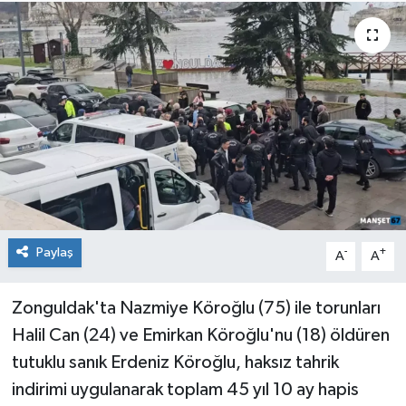
Medya
Mizah
Röportaj
Teknoloji
Paylaş
-
+
A
A
Zonguldak'ta Nazmiye Köroğlu (75) ile torunları
Halil Can (24) ve Emirkan Köroğlu'nu (18) öldüren
tutuklu sanık Erdeniz Köroğlu, haksız tahrik
indirimi uygulanarak toplam 45 yıl 10 ay hapis