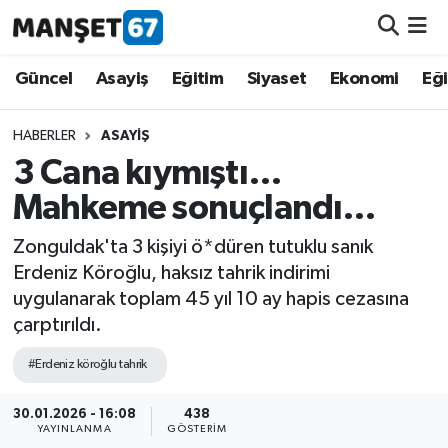
Güncel
Güncel
Asayiş
Eğitim
Siyaset
Ekonomi
Eğ
Asayiş
HABERLER
ASAYIŞ
3 Cana kıymıştı…
Siyaset
Mahkeme sonuçlandı…
Spor
Zonguldak'ta 3 kişiyi ö*düren tutuklu sanık
Erdeniz Köroğlu, haksız tahrik indirimi
Eğitim
uygulanarak toplam 45 yıl 10 ay hapis cezasına
çarptırıldı.
Ekonomi
#Erdeniz köroğlu tahrik
Kültür-Sanat
30.01.2026 - 16:08
438
YAYINLANMA
GÖSTERIM
Magazin