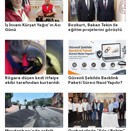
İş İnsanı Kürşat Yağız’ın Acı
Bozkurt, Bakan Tekin ile
Günü
eğitim projelerini görüştü
Rögara düşen kedi itfaiye
Güvenli Şekilde Backlink
ekibi tarafından kurtarıldı
Paketi Süreci Nasıl Yapılır?