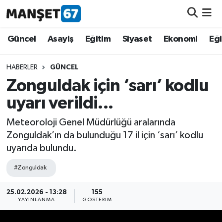
Güncel
Güncel
Asayiş
Eğitim
Siyaset
Ekonomi
Eğ
Asayiş
HABERLER
GÜNCEL
Zonguldak için ‘sarı’ kodlu
Siyaset
uyarı verildi...
Spor
Meteoroloji Genel Müdürlüğü aralarında
Zonguldak’ın da bulunduğu 17 il için ‘sarı’ kodlu
Eğitim
uyarıda bulundu.
Ekonomi
#Zonguldak
Kültür-Sanat
25.02.2026 - 13:28
155
YAYINLANMA
GÖSTERIM
Magazin