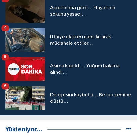
Apartmana girdi… Hayatının
şokunu yaşadı…
4
İtfaiye ekipleri camı kırarak
müdahale ettiler…
5
Akıma kapıldı… Yoğum bakıma
alındı…
6
Dengesini kaybetti… Beton zemine
düştü…
Yükleniyor...