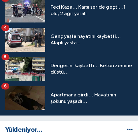
Feci Kaza… Karşı şeride geçti…1
ölü, 2 ağır yaralı
4
Genç yaşta hayatını kaybetti…
Alaplı yasta...
5
Dengesini kaybetti… Beton zemine
düştü…
6
Apartmana girdi… Hayatının
şokunu yaşadı…
Yükleniyor...