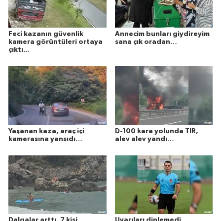
Feci kazanın güvenlik
Annecim bunları giydireyim
kamera görüntüleri ortaya
sana çık oradan…
çıktı...
Yaşanan kaza, araç içi
D-100 kara yolunda TIR,
kamerasına yansıdı…
alev alev yandı…
Dalgalar arttı, 7 kişi
Uyarıları dinlemedi…