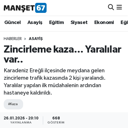
Güncel
Güncel
Asayiş
Eğitim
Siyaset
Ekonomi
Eğ
Asayiş
HABERLER
ASAYIŞ
Zincirleme kaza… Yaralılar
Siyaset
var..
Spor
Karadeniz Ereğli ilçesinde meydana gelen
zincirleme trafik kazasında 2 kişi yaralandı.
Eğitim
Yaralılar yapılan ilk müdahalenin ardından
hastaneye kaldırıldı.
Ekonomi
#Kaza
Kültür-Sanat
26.01.2026 - 20:10
668
YAYINLANMA
GÖSTERIM
Magazin