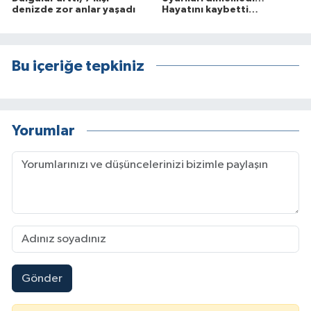
denizde zor anlar yaşadı
Hayatını kaybetti…
Bu içeriğe tepkiniz
Yorumlar
Gönder