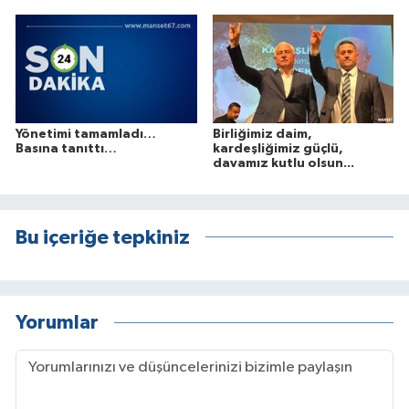
Yönetimi tamamladı…
Birliğimiz daim,
Basına tanıttı…
kardeşliğimiz güçlü,
davamız kutlu olsun...
Bu içeriğe tepkiniz
Yorumlar