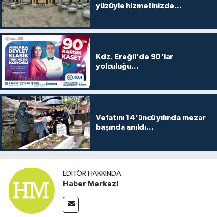
yüzüyle hizmetinizde...
Kdz. Ereğli'de 90'lar
yolculuğu...
Vefatını 14'üncü yılında mezar
başında anıldı...
EDITÖR HAKKINDA
Haber Merkezi