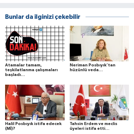
Bunlar da ilginizi çekebilir
Atamalar tamam,
Neriman Posbıyık’tan
teşkilatlanma çalışmaları
hüzünlü veda…
başladı…
Halil Posbıyık istifa edecek
Tahsin Erdem ve meclis
(Mİ)?
üyeleri istifa etti…