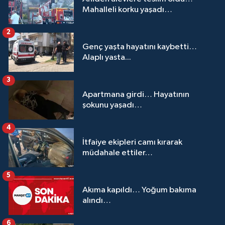
Mahalleli korku yaşadı…
2
Genç yaşta hayatını kaybetti…
Alaplı yasta...
3
Apartmana girdi… Hayatının
şokunu yaşadı…
4
İtfaiye ekipleri camı kırarak
müdahale ettiler…
5
Akıma kapıldı… Yoğum bakıma
alındı…
6