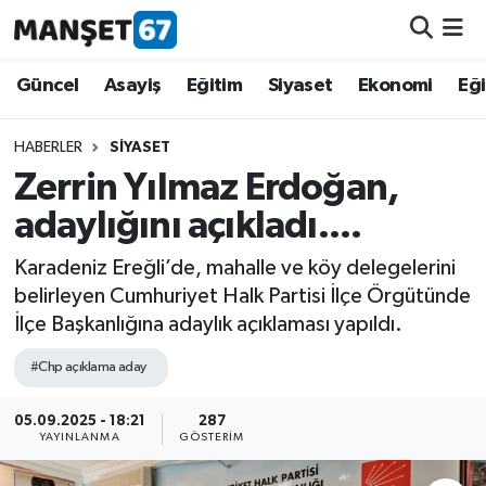
Güncel
Güncel
Asayiş
Eğitim
Siyaset
Ekonomi
Eğ
Asayiş
HABERLER
SIYASET
Zerrin Yılmaz Erdoğan,
Siyaset
adaylığını açıkladı....
Spor
Karadeniz Ereğli’de, mahalle ve köy delegelerini
belirleyen Cumhuriyet Halk Partisi İlçe Örgütünde
Eğitim
İlçe Başkanlığına adaylık açıklaması yapıldı.
Ekonomi
#Chp açıklama aday
Kültür-Sanat
05.09.2025 - 18:21
287
YAYINLANMA
GÖSTERIM
Magazin