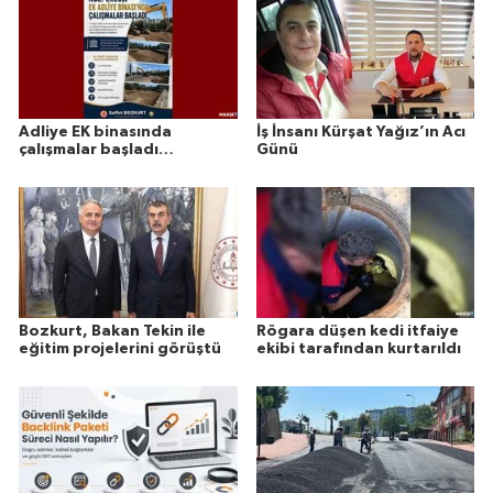
Adliye EK binasında
İş İnsanı Kürşat Yağız’ın Acı
çalışmalar başladı…
Günü
Bozkurt, Bakan Tekin ile
Rögara düşen kedi itfaiye
eğitim projelerini görüştü
ekibi tarafından kurtarıldı