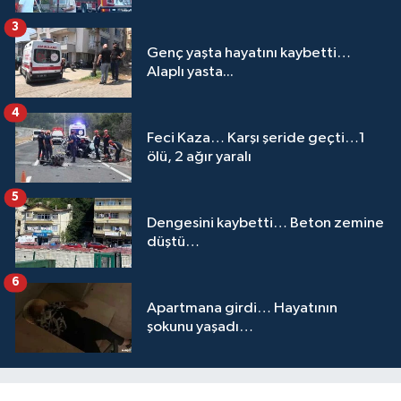
3
Genç yaşta hayatını kaybetti…
Alaplı yasta...
4
Feci Kaza… Karşı şeride geçti…1
ölü, 2 ağır yaralı
5
Dengesini kaybetti… Beton zemine
düştü…
6
Apartmana girdi… Hayatının
şokunu yaşadı…