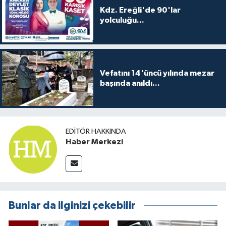
Kdz. Ereğli'de 90'lar
yolculuğu...
Vefatını 14'üncü yılında mezar
başında anıldı...
EDITÖR HAKKINDA
Haber Merkezi
Bunlar da ilginizi çekebilir