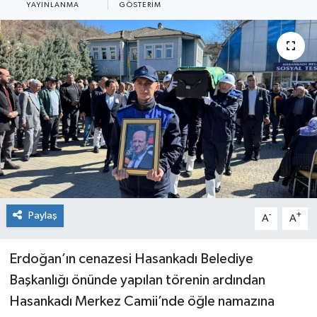
YAYINLANMA
GÖSTERIM
Medya
Mizah
Röportaj
Teknoloji
Paylaş
-
+
A
A
Erdoğan’ın cenazesi Hasankadı Belediye
Başkanlığı önünde yapılan törenin ardından
Hasankadı Merkez Camii’nde öğle namazına