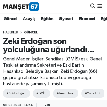
Güncel
Güncel
Asayiş
Eğitim
Siyaset
Ekonomi
Eğ
Asayiş
HABERLER
GÜNCEL
Zeki Erdoğan son
Siyaset
yolculuğuna uğurlandı...
Spor
Genel Maden İşçileri Sendikası (GMİS) eski Genel
Teşkilatlandırma Sekreteri ve Eski Bartın
Eğitim
Hasankadı Belediye Başkanı Zeki Erdoğan (66)
geçirdiği rahatsızlık sonucu tedavi gördüğü
Ekonomi
hastanede yaşamını yitirmişti.
Kültür-Sanat
#Zeki Erdoğan
#GMİS
#Yılmaz Tunç
#Manşet 67
Magazin
08.03.2025 - 14:54
210