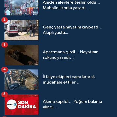
Aniden alevlere teslim oldu…
Mahalleli korku yaşadı…
2
Genç yaşta hayatını kaybetti…
Alaplı yasta...
3
Apartmana girdi… Hayatının
şokunu yaşadı…
4
İtfaiye ekipleri camı kırarak
müdahale ettiler…
5
Akıma kapıldı… Yoğum bakıma
alındı…