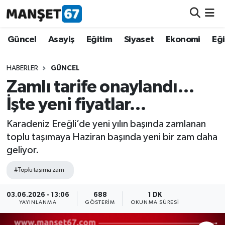
Güncel
Güncel
Asayiş
Eğitim
Siyaset
Ekonomi
Eğ
Asayiş
HABERLER
GÜNCEL
Zamlı tarife onaylandı…
Siyaset
İşte yeni fiyatlar…
Spor
Karadeniz Ereğli’de yeni yılın başında zamlanan
toplu taşımaya Haziran başında yeni bir zam daha
Eğitim
geliyor.
Ekonomi
#Toplu taşıma zam
Kültür-Sanat
03.06.2026 - 13:06
688
1 DK
YAYINLANMA
GÖSTERIM
OKUNMA SÜRESI
Magazin