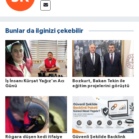
Bunlar da ilginizi çekebilir
İş İnsanı Kürşat Yağız’ın Acı
Bozkurt, Bakan Tekin ile
Günü
eğitim projelerini görüştü
Rögara düşen kedi itfaiye
Güvenli Şekilde Backlink