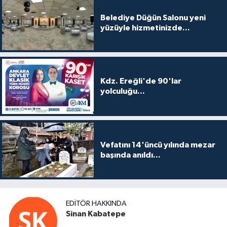
Belediye Düğün Salonu yeni
yüzüyle hizmetinizde...
Kdz. Ereğli'de 90'lar
yolculuğu...
Vefatını 14'üncü yılında mezar
başında anıldı...
EDITÖR HAKKINDA
Sinan Kabatepe